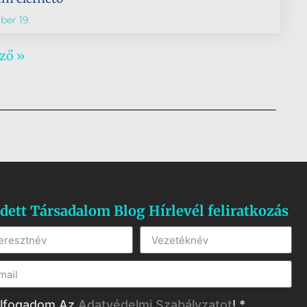
er 19.
ző »
dett Társadalom Blog Hírlevél feliratkozás
lfogadom Az
Adatvédelmi Szabályzatot
! *