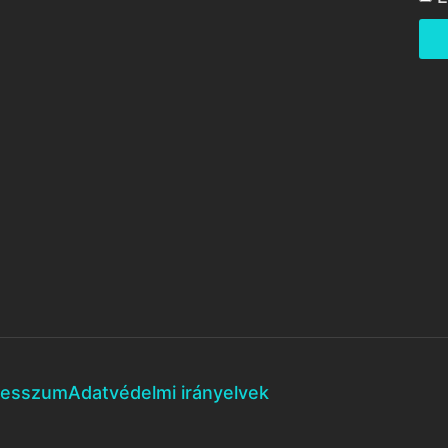
resszum
Adatvédelmi irányelvek