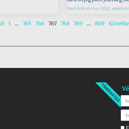
PestiSrácok.hu
2022. szeptemb
ző
1
…
765
766
767
768
769
…
809
Követke
TÁMOGATÁS
Vé
E