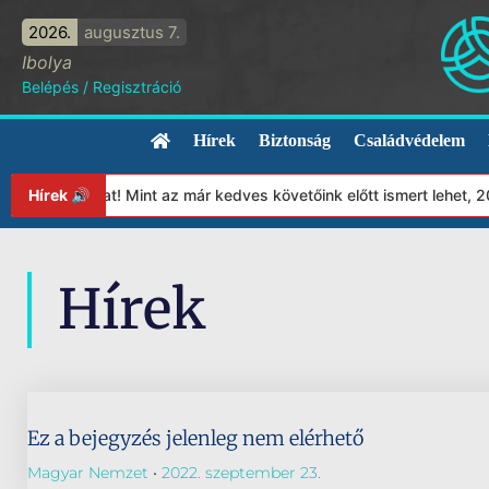
2026.
augusztus 7.
Ibolya
Belépés
/
Regisztráció
Hírek
Biztonság
Családvédelem
apítványunkat! Mint az már kedves követőink előtt ismert lehet, 
Hírek 🔊
Hírek
Ez a bejegyzés jelenleg nem elérhető
Magyar Nemzet
2022. szeptember 23.