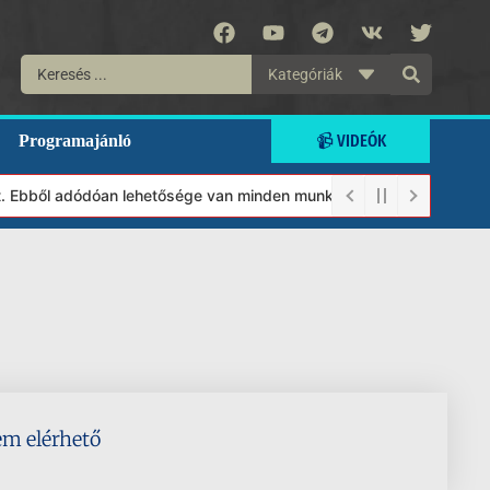
Kategóriák
📹 VIDEÓK
Programajánló
t. Ebből adódóan lehetősége van minden munkánkat segíteni kívánó
em elérhető