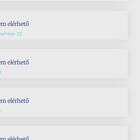
em elérhető
tember 22.
em elérhető
2.
em elérhető
.
em elérhető