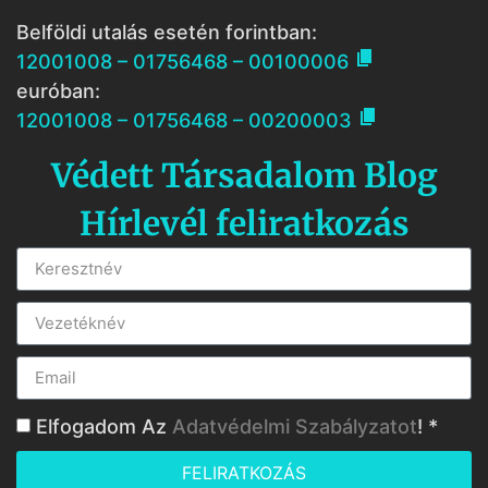
Belföldi utalás esetén forintban:

12001008 – 01756468 – 00100006
euróban:

12001008 – 01756468 – 00200003
Védett Társadalom Blog
Hírlevél feliratkozás
Elfogadom Az
Adatvédelmi Szabályzatot
! *
FELIRATKOZÁS