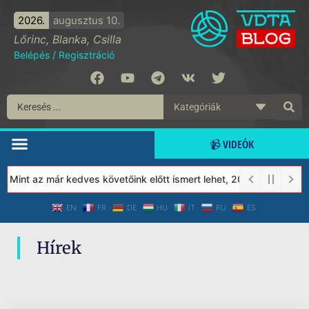
2026.
augusztus 10.
Lőrinc, Blanka, Csilla
Belépés
/
Regisztráció
📹 VIDEÓK
! Mint az már kedves követőink előtt ismert lehet, 2023-tól a Véd
EN
FR
DE
HU
IT
RU
ES
Hírek