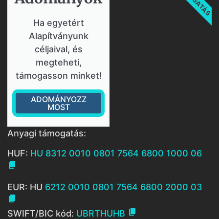
Ha egyetért
Alapítványunk
céljaival, és
megteheti,
támogasson minket!
ADOMÁNYOZZ
MOST
Anyagi támogatás:
HUF:
HU 8312 0010 0801 7564 6800 1000 06

EUR: HU
6212 0010 0801 7564 6800 2000 03


SWIFT/BIC kód:
UBRTHUHB