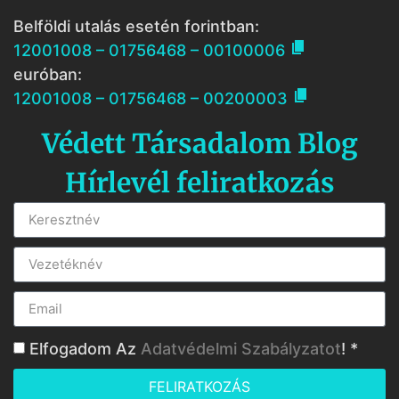
Belföldi utalás esetén forintban:

12001008 – 01756468 – 00100006
euróban:

12001008 – 01756468 – 00200003
Védett Társadalom Blog
Hírlevél feliratkozás
Elfogadom Az
Adatvédelmi Szabályzatot
! *
FELIRATKOZÁS