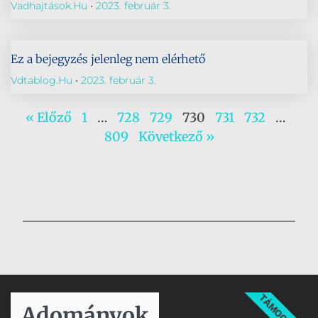
Vadhajtások.hu
2023. február 3.
Ez a bejegyzés jelenleg nem elérhető
Vdtablog.hu
2023. február 3.
« Előző
1
…
728
729
730
731
732
…
809
Következő »
TÁMOGATÁS
Adományok​