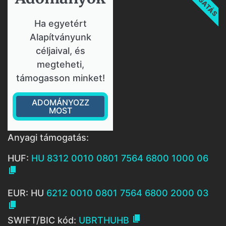
Ha egyetért
Alapítványunk
céljaival, és
megteheti,
támogasson minket!
ADOMÁNYOZZ
MOST
Anyagi támogatás:
HUF:
HU 8312 0010 0801 7564 6800 1000 06

EUR: HU
6212 0010 0801 7564 6800 2000 03


SWIFT/BIC kód:
UBRTHUHB