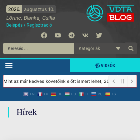
2026.
augusztus 10.
Lőrinc, Blanka, Csilla
Belépés
/
Regisztráció
📹 VIDEÓK
 Mint az már kedves követőink előtt ismert lehet, 2023-tól a Véd
EN
FR
DE
HU
IT
RU
ES
Hírek