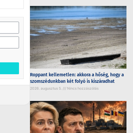
Roppant kellemetlen: akkora a hőség, hogy a
szomszédunkban két folyó is kiszáradhat
2026. augusztus 5.
Nincs hozzászólás