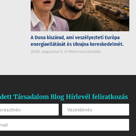
A Duna kiszárad, ami veszélyezteti Európa
energiaellátását és Ukrajna kereskedelmét.
2026. augusztus 5.
Nincs hozzászólás
dett Társadalom Blog Hírlevél feliratkozás