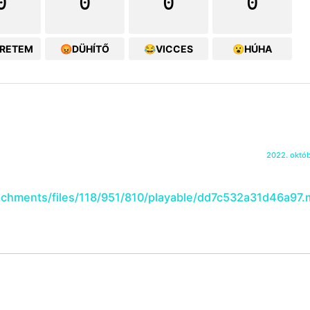
0
0
0
0
ERETEM
😡DÜHÍTŐ
😂VICCES
😮HÚHA
2022. októb
achments/files/118/951/810/playable/dd7c532a31d46a97