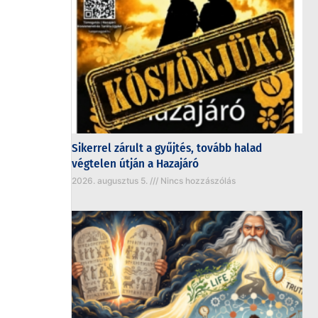
Sikerrel zárult a gyűjtés, tovább halad
végtelen útján a Hazajáró
2026. augusztus 5.
Nincs hozzászólás