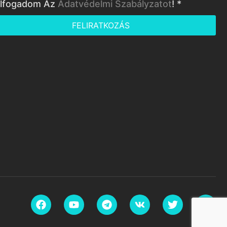
lfogadom Az
Adatvédelmi Szabályzatot
! *
FELIRATKOZÁS