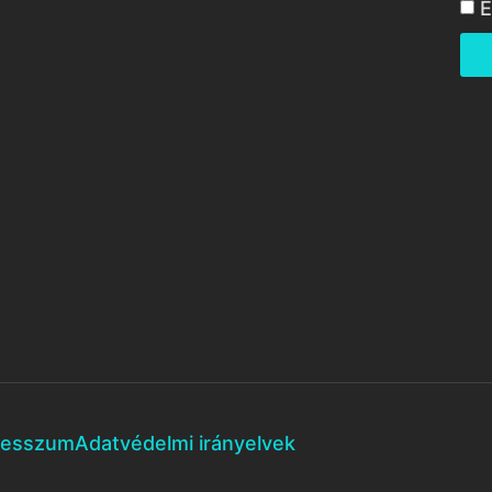
E
resszum
Adatvédelmi irányelvek