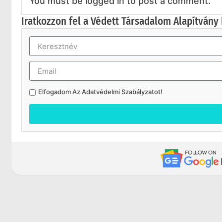
You must be logged in to post a comment.
Iratkozzon fel a Védett Társadalom Alapítvány 
Elfogadom Az
Adatvédelmi Szabályzatot
!