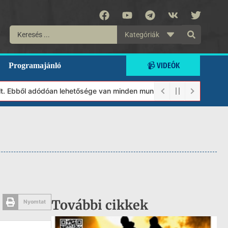
Kategóriák
📹 VIDEÓK
Programajánló
 Ebből adódóan lehetősége van minden munkánkat segíteni kívánó m
További cikkek
Nyomtat