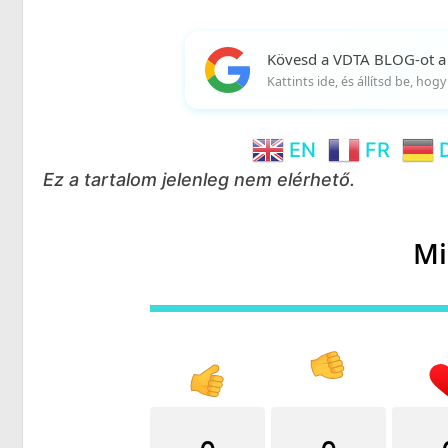
Kövesd a VDTA BLOG-ot a
Kattints ide, és állítsd be, ho
EN
FR
Ez a tartalom jelenleg nem elérhető.
Mi