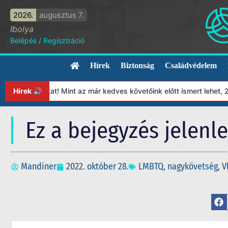
2026.
augusztus 7.
Ibolya
Belépés
/
Regisztráció
Hírek
Biztonság
Családvédelem
tványunkat! Mint az már kedves követőink előtt ismert lehet, 202
Hírek 🔊
Ez a bejegyzés jelenl
Mandiner
2022. október 28.
LMBTQ
,
nagykövetség
,
V