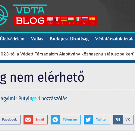
EN
FR
DE
HU
IT
RU
ES
Életvédelem
Vallás
Budapest Bizottság
Védőtársaink írták
3-tól a Védett Társadalom Alapítvány közhasznú státuszba került.
eg nem elérhető
lagyimir Putyin
1 hozzászólás
Facebook
Email
Telegram
Twitter
VK