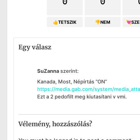
0
0
👍TETSZIK
👎NEM
💘SZ
Egy válasz
SuZanna
szerint:
Kanada, Most, Népírtás “ON”
https://media.gab.com/system/media_att
Ezt a 2 pedofilt meg kiutasítani v vmi.
Vélemény, hozzászólás?