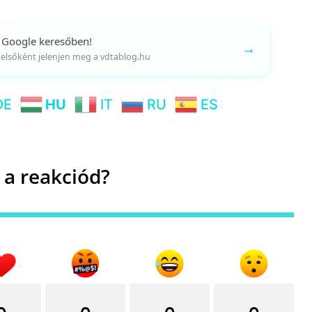
 Google keresőben!
→
gy elsőként jelenjen meg a vdtablog.hu
DE
HU
IT
RU
ES
 a reakciód?