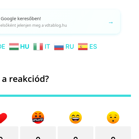
 Google keresőben!
→
gy elsőként jelenjen meg a vdtablog.hu
DE
HU
IT
RU
ES
 a reakciód?