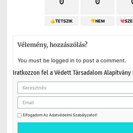
0
0
👍TETSZIK
👎NEM
💘SZ
Vélemény, hozzászólás?
You must be logged in to post a comment.
Iratkozzon fel a Védett Társadalom Alapítvány 
Elfogadom Az
Adatvédelmi Szabályzatot
!