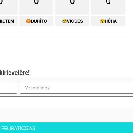
0
0
0
0
ERETEM
😡DÜHÍTŐ
😂VICCES
😮HÚHA
hírlevelére!
FELIRATKOZÁS