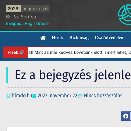
2026.
augusztus 6.
Berta, Bettina
Belépés
/
Regisztráció
Hírek
Biztonság
Családvédelem
ványunkat! Mint az már kedves követőink előtt ismert lehet, 2023
Hírek 🔊
Ez a bejegyzés jelenl
hirado.hu
2022. november 22.
Nincs hozzászólás