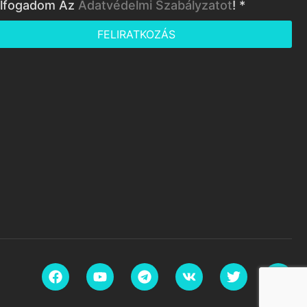
lfogadom Az
Adatvédelmi Szabályzatot
! *
FELIRATKOZÁS