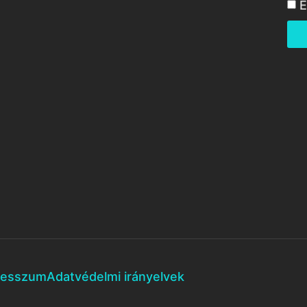
E
resszum
Adatvédelmi irányelvek