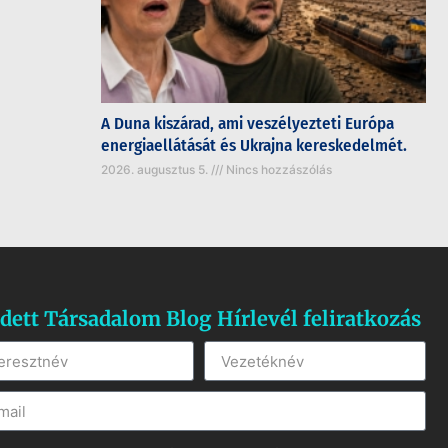
A Duna kiszárad, ami veszélyezteti Európa
energiaellátását és Ukrajna kereskedelmét.
2026. augusztus 5.
Nincs hozzászólás
dett Társadalom Blog Hírlevél feliratkozás