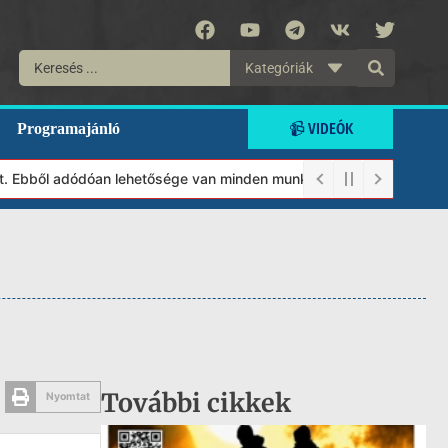
Kategóriák
📹 VIDEÓK
Programajánló
Ebből adódóan lehetősége van minden munkánkat segíteni kívánó ma
További cikkek
Nyomtat