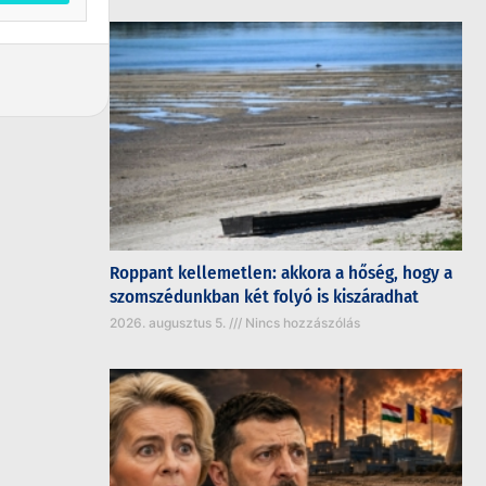
Roppant kellemetlen: akkora a hőség, hogy a
szomszédunkban két folyó is kiszáradhat
2026. augusztus 5.
Nincs hozzászólás