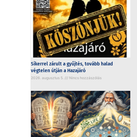
Sikerrel zárult a gyűjtés, tovább halad
végtelen útján a Hazajáró
2026. augusztus 5.
Nincs hozzászólás