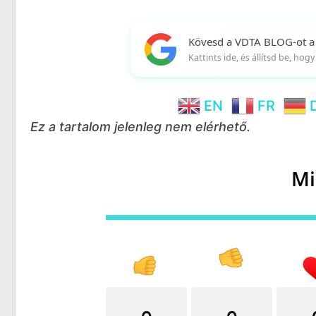
Kövesd a VDTA BLOG-ot a
Kattints ide, és állítsd be, ho
EN
FR
Ez a tartalom jelenleg nem elérhető.
Mi