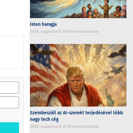
Isten haragja
2026. augusztus 5.
Nincs hozzászólás
Szembeszáll az AI-szemét terjedésével több
nagy tech cég
2026. augusztus 5.
Nincs hozzászólás