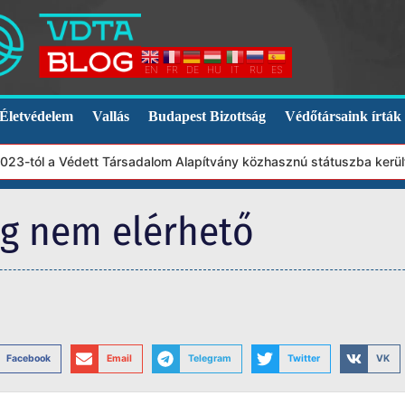
EN
FR
DE
HU
IT
RU
ES
Életvédelem
Vallás
Budapest Bizottság
Védőtársaink írták
-tól a Védett Társadalom Alapítvány közhasznú státuszba került. 
eg nem elérhető
Facebook
Email
Telegram
Twitter
VK