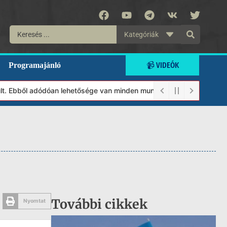
Kategóriák
📹 VIDEÓK
Programajánló
. Ebből adódóan lehetősége van minden munkánkat segíteni kívánó 
További cikkek
Nyomtat