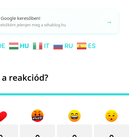
 Google keresőben!
→
gy elsőként jelenjen meg a vdtablog.hu
DE
HU
IT
RU
ES
 a reakciód?