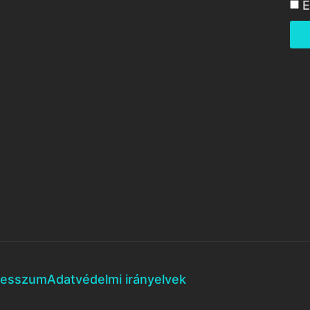
E
resszum
Adatvédelmi irányelvek