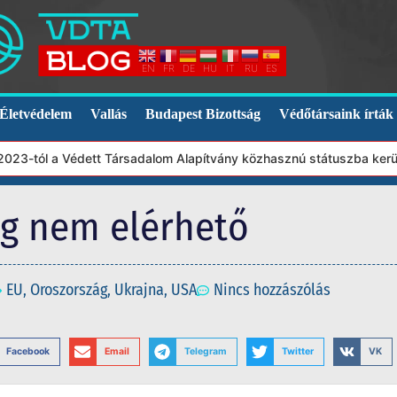
EN
FR
DE
HU
IT
RU
ES
Életvédelem
Vallás
Budapest Bizottság
Védőtársaink írták
23-tól a Védett Társadalom Alapítvány közhasznú státuszba került
eg nem elérhető
EU
,
Oroszország
,
Ukrajna
,
USA
Nincs hozzászólás
Facebook
Email
Telegram
Twitter
VK