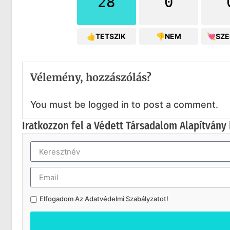
28
0
👍TETSZIK
👎NEM
💘SZ
Vélemény, hozzászólás?
You must be logged in to post a comment.
Iratkozzon fel a Védett Társadalom Alapítvány 
Elfogadom Az
Adatvédelmi Szabályzatot
!