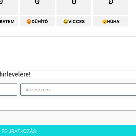
0
0
0
0
ERETEM
😡DÜHÍTŐ
😂VICCES
😮HÚHA
hírlevelére!
FELIRATKOZÁS