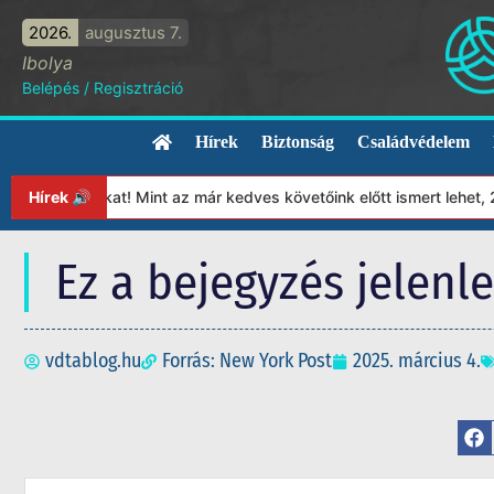
2026.
augusztus 7.
Ibolya
Belépés
/
Regisztráció
Hírek
Biztonság
Családvédelem
ítványunkat! Mint az már kedves követőink előtt ismert lehet, 20
Hírek 🔊
Ez a bejegyzés jelenl
vdtablog.hu
Forrás: New York Post
2025. március 4.