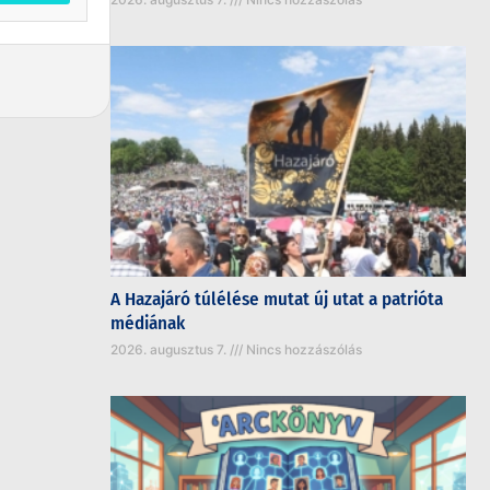
A Hazajáró túlélése mutat új utat a patrióta
médiának
2026. augusztus 7.
Nincs hozzászólás