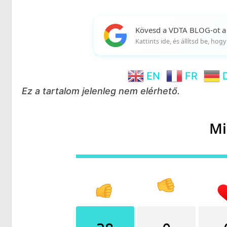
Kövesd a VDTA BLOG-ot a
Kattints ide, és állítsd be, ho
EN
FR
Ez a tartalom jelenleg nem elérhető.
Mi