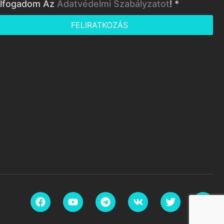
lfogadom Az
Adatvédelmi Szabályzatot
! *
FELIRATKOZÁS