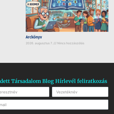
Arckönyv
2026. augusztus 7.
Nincs hozzászólás
dett Társadalom Blog Hírlevél feliratkozás