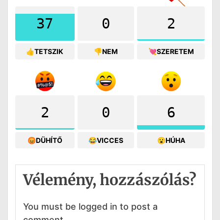
37
0
2
👍TETSZIK
👎NEM
💘SZERETEM
2
0
6
😡DÜHÍTŐ
😂VICCES
😮HÚHA
Vélemény, hozzászólás?
You must be logged in to post a
comment.