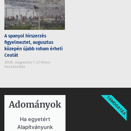
A spanyol hírszerzés
figyelmeztet, augusztus
közepén újabb roham érheti
Ceutát
2026. augusztus 7.
Nincs
hozzászólás
TÁMOGATÁS
Adományok​
Ha egyetért
Alapítványunk