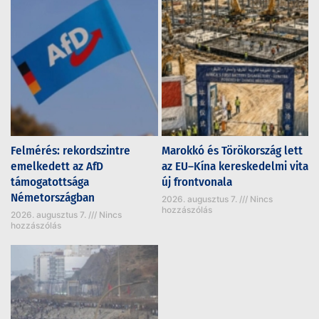
Felmérés: rekordszintre
Marokkó és Törökország lett
emelkedett az AfD
az EU–Kína kereskedelmi vita
támogatottsága
új frontvonala
Németországban
2026. augusztus 7.
Nincs
hozzászólás
2026. augusztus 7.
Nincs
hozzászólás