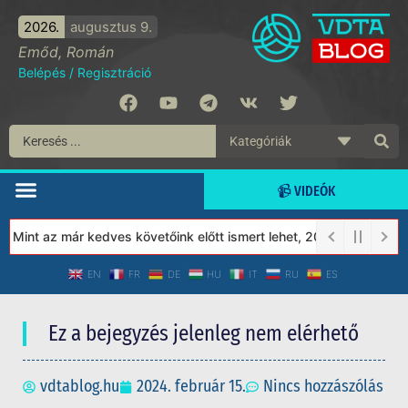
2026.
augusztus 9.
Emőd, Román
Belépés
/
Regisztráció
📹 VIDEÓK
Mint az már kedves követőink előtt ismert lehet, 2023-tól a Véde
EN
FR
DE
HU
IT
RU
ES
Ez a bejegyzés jelenleg nem elérhető
vdtablog.hu
2024. február 15.
Nincs hozzászólás