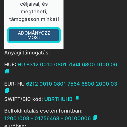
céljaival, és
megteheti,
támogasson minket!
ADOMÁNYOZZ
MOST
Anyagi támogatás:
HUF:
HU 8312 0010 0801 7564 6800 1000 06

EUR: HU
6212 0010 0801 7564 6800 2000 03


SWIFT/BIC kód:
UBRTHUHB
Belföldi utalás esetén forintban:

12001008 – 01756468 – 00100006
euróban: