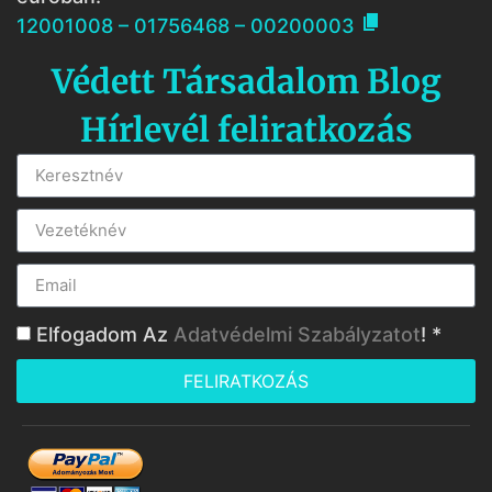

12001008 – 01756468 – 00200003
Védett Társadalom Blog
Hírlevél feliratkozás
Elfogadom Az
Adatvédelmi Szabályzatot
! *
FELIRATKOZÁS