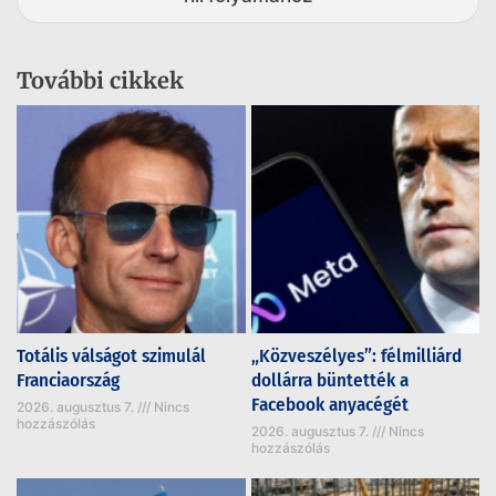
További cikkek
Totális válságot szimulál
„Közveszélyes”: félmilliárd
Franciaország
dollárra büntették a
Facebook anyacégét
2026. augusztus 7.
Nincs
hozzászólás
2026. augusztus 7.
Nincs
hozzászólás