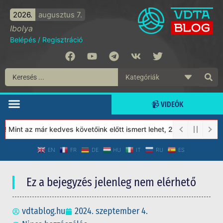
2026.
augusztus 7.
Ibolya
Belépés
/
Regisztráció
📹 VIDEÓK
Mint az már kedves követőink előtt ismert lehet, 2023-tól a Véde
EN
FR
DE
HU
IT
RU
ES
Ez a bejegyzés jelenleg nem elérhető
vdtablog.hu
2024. szeptember 4.