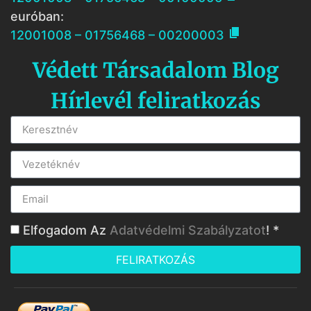
euróban:

12001008 – 01756468 – 00200003
Védett Társadalom Blog
Hírlevél feliratkozás
Elfogadom Az
Adatvédelmi Szabályzatot
! *
FELIRATKOZÁS