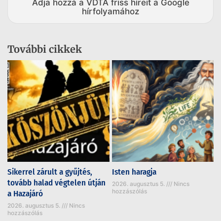
Adja hozzá a VDTA friss híreit a Google
hírfolyamához
További cikkek
Sikerrel zárult a gyűjtés,
Isten haragja
tovább halad végtelen útján
2026. augusztus 5.
Nincs
hozzászólás
a Hazajáró
2026. augusztus 5.
Nincs
hozzászólás