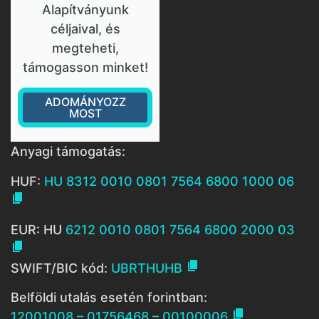
Alapítványunk
céljaival, és
megteheti,
támogasson minket!
ADOMÁNYOZZ
MOST
Anyagi támogatás:
HUF:
HU 8312 0010 0801 7564 6800 1000 06

EUR: HU
6212 0010 0801 7564 6800 2000 03


SWIFT/BIC kód:
UBRTHUHB
Belföldi utalás esetén forintban:

12001008 – 01756468 – 00100006