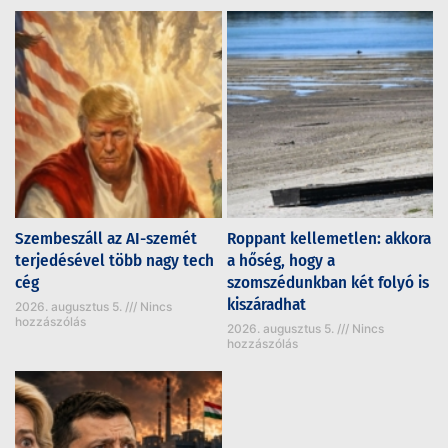
Szembeszáll az AI-szemét
Roppant kellemetlen: akkora
terjedésével több nagy tech
a hőség, hogy a
cég
szomszédunkban két folyó is
kiszáradhat
2026. augusztus 5.
Nincs
hozzászólás
2026. augusztus 5.
Nincs
hozzászólás