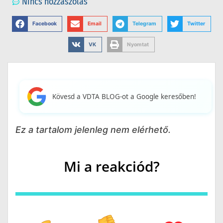
Nincs hozzászólás
Facebook
Email
Telegram
Twitter
VK
Nyomtat
Kövesd a VDTA BLOG-ot a Google keresőben!
Ez a tartalom jelenleg nem elérhető.
Mi a reakciód?