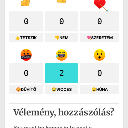
0
0
0
👍TETSZIK
👎NEM
💘SZERETEM
0
2
0
😡DÜHÍTŐ
😂VICCES
😮HÚHA
Vélemény, hozzászólás?
You must be logged in to post a