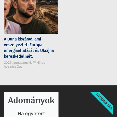
A Duna kiszárad, ami
veszélyezteti Európa
energiaellátását és Ukrajna
kereskedelmét.
2026. augusztus 5.
Nincs
hozzászólás
TÁMOGATÁS
Adományok​
Ha egyetért