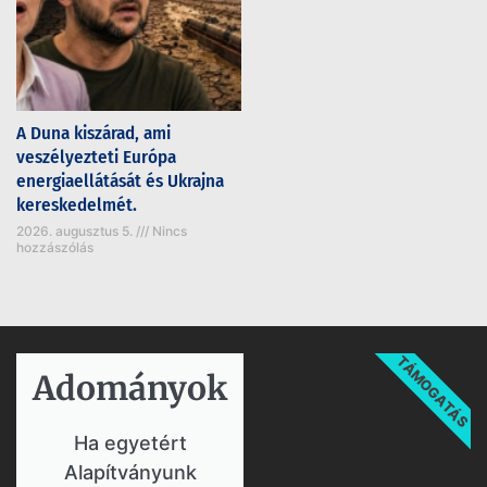
A Duna kiszárad, ami
veszélyezteti Európa
energiaellátását és Ukrajna
kereskedelmét.
2026. augusztus 5.
Nincs
hozzászólás
TÁMOGATÁS
Adományok​
Ha egyetért
Alapítványunk