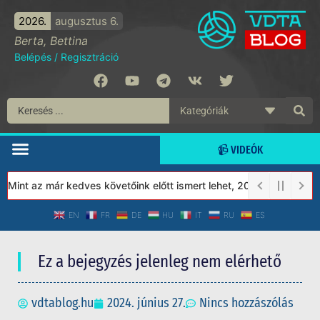
2026.
augusztus 6.
Berta, Bettina
Belépés
/
Regisztráció
📹 VIDEÓK
nt az már kedves követőink előtt ismert lehet, 2023-tól a Védett
EN
FR
DE
HU
IT
RU
ES
Ez a bejegyzés jelenleg nem elérhető
vdtablog.hu
2024. június 27.
Nincs hozzászólás