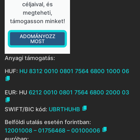
céljaival, és
megteheti,
támogasson minket!
ADOMÁNYOZZ
MOST
Anyagi támogatás:
HUF:
HU 8312 0010 0801 7564 6800 1000 06

EUR: HU
6212 0010 0801 7564 6800 2000 03


SWIFT/BIC kód:
UBRTHUHB
Belföldi utalás esetén forintban:

12001008 – 01756468 – 00100006
euróban: