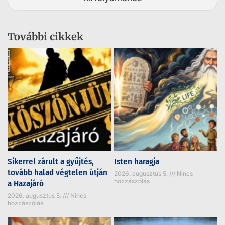
További cikkek
Sikerrel zárult a gyűjtés,
Isten haragja
tovább halad végtelen útján
2026. augusztus 5.
Nincs
hozzászólás
a Hazajáró
2026. augusztus 5.
Nincs
hozzászólás