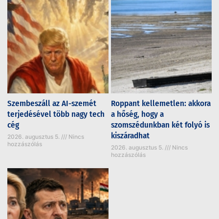
Szembeszáll az AI-szemét
Roppant kellemetlen: akkora
terjedésével több nagy tech
a hőség, hogy a
cég
szomszédunkban két folyó is
kiszáradhat
2026. augusztus 5.
Nincs
hozzászólás
2026. augusztus 5.
Nincs
hozzászólás