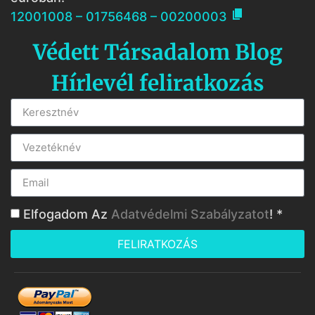

12001008 – 01756468 – 00200003
Védett Társadalom Blog
Hírlevél feliratkozás
Elfogadom Az
Adatvédelmi Szabályzatot
! *
FELIRATKOZÁS