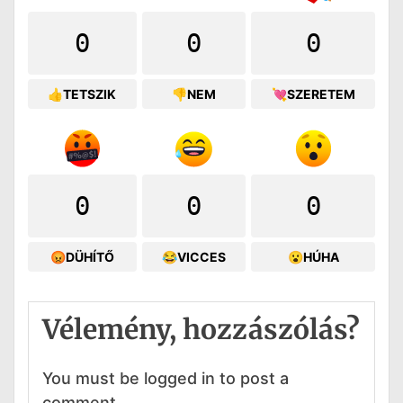
0
0
0
👍TETSZIK
👎NEM
💘SZERETEM
0
0
0
😡DÜHÍTŐ
😂VICCES
😮HÚHA
Vélemény, hozzászólás?
You must be logged in to post a
comment.