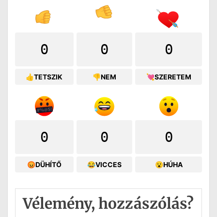
0
0
0
👍TETSZIK
👎NEM
💘SZERETEM
0
0
0
😡DÜHÍTŐ
😂VICCES
😮HÚHA
Vélemény, hozzászólás?