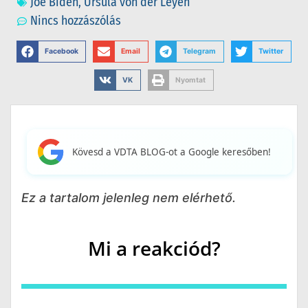
Joe Biden
,
Ursula von der Leyen
Nincs hozzászólás
Facebook
Email
Telegram
Twitter
VK
Nyomtat
Kövesd a VDTA BLOG-ot a Google keresőben!
Ez a tartalom jelenleg nem elérhető.
Mi a reakciód?