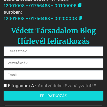

12001008 – 01756468 – 00100006
euróban:

12001008 – 01756468 – 00200003
Védett Társadalom Blog
Hírlevél feliratkozás
Elfogadom Az
Adatvédelmi Szabályzatot
! *
FELIRATKOZÁS