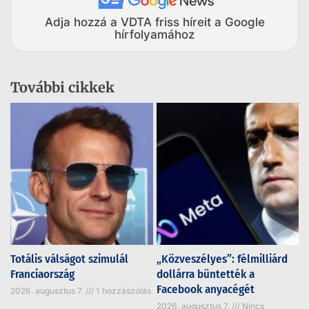
Adja hozzá a VDTA friss híreit a Google
hírfolyamához
További cikkek
Totális válságot szimulál
„Közveszélyes”: félmilliárd
Franciaország
dollárra büntették a
Facebook anyacégét
2026. augusztus 7.
1 hozzászólás
2026. augusztus 7.
Nincs