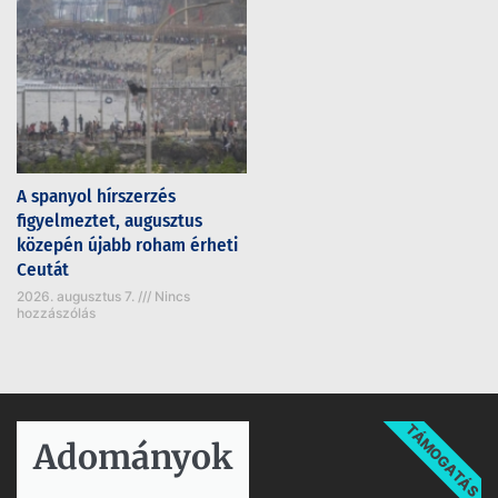
A spanyol hírszerzés
figyelmeztet, augusztus
közepén újabb roham érheti
Ceutát
2026. augusztus 7.
Nincs
hozzászólás
TÁMOGATÁS
Adományok​