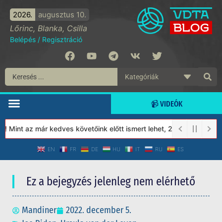
2026.
augusztus 10.
Lőrinc, Blanka, Csilla
Belépés
/
Regisztráció
📹 VIDEÓK
Mint az már kedves követőink előtt ismert lehet, 2023-tól a Véde
EN
FR
DE
HU
IT
RU
ES
Ez a bejegyzés jelenleg nem elérhető
Mandiner
2022. december 5.