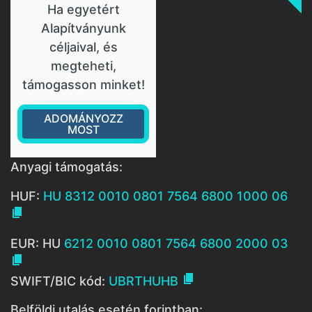
Ha egyetért
Alapítványunk
céljaival, és
megteheti,
támogasson minket!
ADOMÁNYOZZ
MOST
Anyagi támogatás:
HUF:
HU 8312 0010 0801 7564 6800 1000 06

EUR: HU
6212 0010 0801 7564 6800 2000 03


SWIFT/BIC kód:
UBRTHUHB
Belföldi utalás esetén forintban: