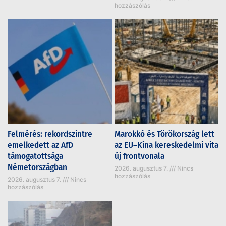
hozzászólás
Felmérés: rekordszintre
Marokkó és Törökország lett
emelkedett az AfD
az EU–Kína kereskedelmi vita
támogatottsága
új frontvonala
Németországban
2026. augusztus 7.
Nincs
hozzászólás
2026. augusztus 7.
Nincs
hozzászólás