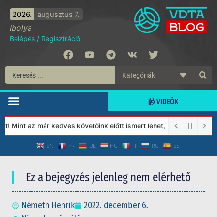
2026.
augusztus 7.
Ibolya
Belépés
/
Regisztráció
📹 VIDEÓK
 Mint az már kedves követőink előtt ismert lehet, 2023-tól a Véd
EN
FR
DE
HU
IT
RU
ES
Ez a bejegyzés jelenleg nem elérhető
Németh Henrik
2022. december 6.