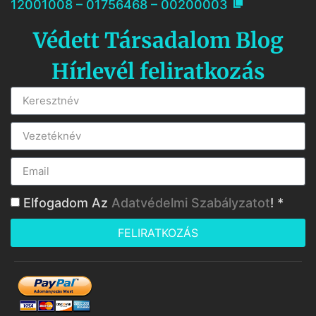

12001008 – 01756468 – 00200003
Védett Társadalom Blog
Hírlevél feliratkozás
Elfogadom Az
Adatvédelmi Szabályzatot
! *
FELIRATKOZÁS