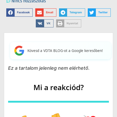
Nincs hozzászólás
Facebook
Email
Telegram
Twitter
VK
Nyomtat
Kövesd a VDTA BLOG-ot a Google keresőben!
Ez a tartalom jelenleg nem elérhető.
Mi a reakciód?