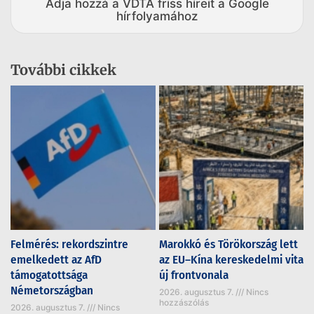
Adja hozzá a VDTA friss híreit a Google
hírfolyamához
További cikkek
Felmérés: rekordszintre
Marokkó és Törökország lett
emelkedett az AfD
az EU–Kína kereskedelmi vita
támogatottsága
új frontvonala
Németországban
2026. augusztus 7.
Nincs
hozzászólás
2026. augusztus 7.
Nincs