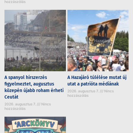
hozzászólás
A spanyol hírszerzés
A Hazajáró túlélése mutat új
figyelmeztet, augusztus
utat a patrióta médiának
közepén újabb roham érheti
2026. augusztus 7.
Nincs
hozzászólás
Ceutát
2026. augusztus 7.
Nincs
hozzászólás