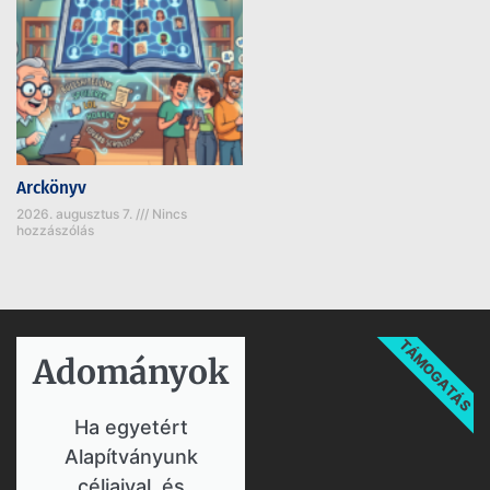
Arckönyv
2026. augusztus 7.
Nincs
hozzászólás
TÁMOGATÁS
Adományok​
Ha egyetért
Alapítványunk
céljaival, és