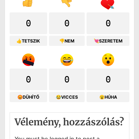
0
0
0
👍TETSZIK
👎NEM
💘SZERETEM
0
0
0
😡DÜHÍTŐ
😂VICCES
😮HÚHA
Vélemény, hozzászólás?
You must be logged in to post a