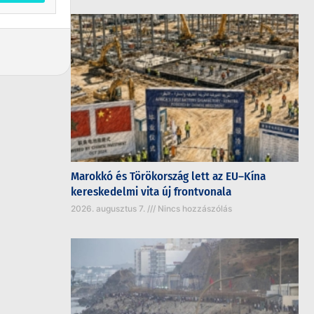
Marokkó és Törökország lett az EU–Kína
kereskedelmi vita új frontvonala
2026. augusztus 7.
Nincs hozzászólás