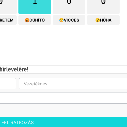
0
1
0
0
ERETEM
😡DÜHÍTŐ
😂VICCES
😮HÚHA
hírlevelére!
FELIRATKOZÁS