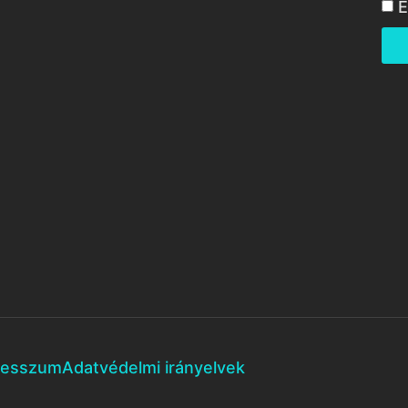
E
resszum
Adatvédelmi irányelvek