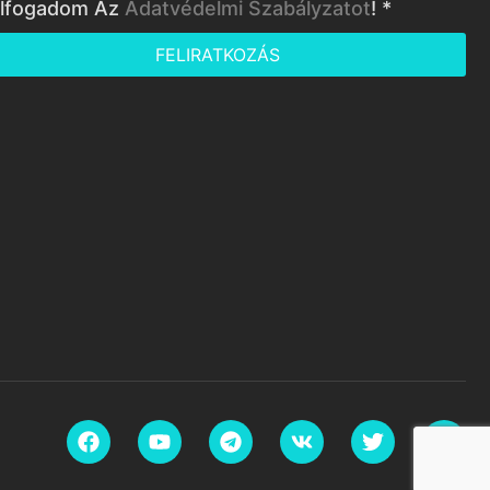
lfogadom Az
Adatvédelmi Szabályzatot
! *
FELIRATKOZÁS