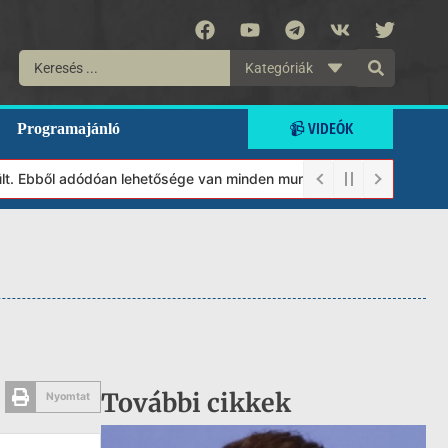
Kategóriák
📹 VIDEÓK
Programajánló
 Ebből adódóan lehetősége van minden munkánkat segíteni kívánó m
További cikkek
Nyomtat