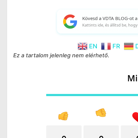
Kövesd a VDTA BLOG-ot a
Kattints ide, és állítsd be, ho
EN
FR
Ez a tartalom jelenleg nem elérhető.
Mi