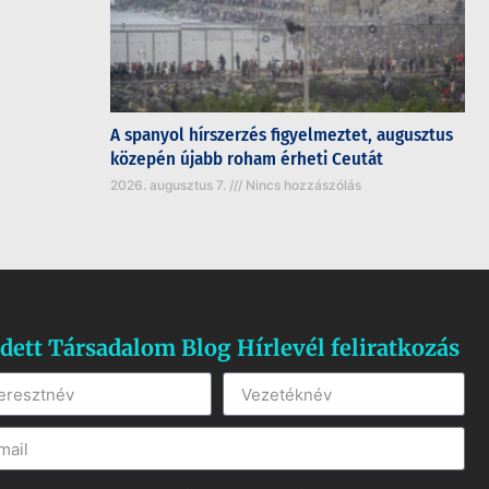
A spanyol hírszerzés figyelmeztet, augusztus
közepén újabb roham érheti Ceutát
2026. augusztus 7.
Nincs hozzászólás
dett Társadalom Blog Hírlevél feliratkozás