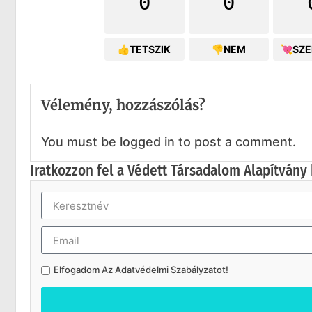
0
0
👍TETSZIK
👎NEM
💘SZ
Vélemény, hozzászólás?
You must be logged in to post a comment.
Iratkozzon fel a Védett Társadalom Alapítvány 
Elfogadom Az
Adatvédelmi Szabályzatot
!