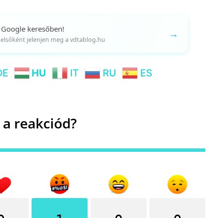
 Google keresőben!
→
gy elsőként jelenjen meg a vdtablog.hu
DE
HU
IT
RU
ES
 a reakciód?