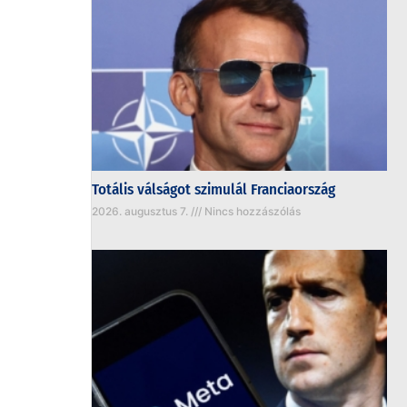
Totális válságot szimulál Franciaország
2026. augusztus 7.
Nincs hozzászólás