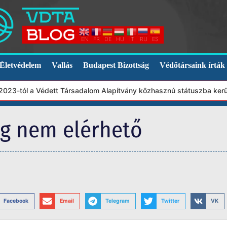
EN
FR
DE
HU
IT
RU
ES
Életvédelem
Vallás
Budapest Bizottság
Védőtársaink írták
3-tól a Védett Társadalom Alapítvány közhasznú státuszba került.
eg nem elérhető
Facebook
Email
Telegram
Twitter
VK