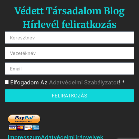
Védett Társadalom Blog
Hírlevél feliratkozás
Elfogadom Az
Adatvédelmi Szabályzatot
! *
FELIRATKOZÁS
Impresszum
Adatvédelmi irányelvek