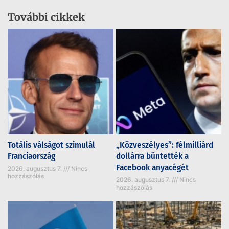
További cikkek
Totális válságot szimulál
„Közveszélyes”: félmilliárd
Franciaország
dollárra büntették a
Facebook anyacégét
2026. augusztus 7.
Nincs
hozzászólás
2026. augusztus 7.
Nincs
hozzászólás