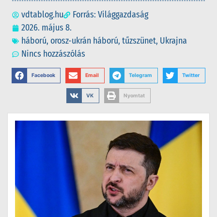
vdtablog.hu
Forrás: Világgazdaság
2026. május 8.
háború
,
orosz-ukrán háború
,
tűzszünet
,
Ukrajna
Nincs hozzászólás
Facebook
Email
Telegram
Twitter
VK
Nyomtat