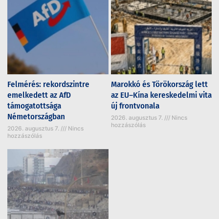
Felmérés: rekordszintre
Marokkó és Törökország lett
emelkedett az AfD
az EU–Kína kereskedelmi vita
támogatottsága
új frontvonala
Németországban
2026. augusztus 7.
Nincs
hozzászólás
2026. augusztus 7.
Nincs
hozzászólás