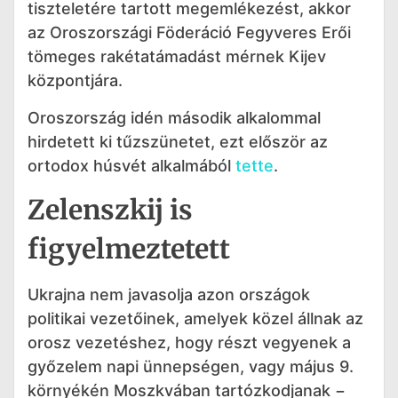
tiszteletére tartott megemlékezést, akkor
az Oroszországi Föderáció Fegyveres Erői
tömeges rakétatámadást mérnek Kijev
központjára.
Oroszország idén második alkalommal
hirdetett ki tűzszünetet, ezt először az
ortodox húsvét alkalmából
tette
.
Zelenszkij is
figyelmeztetett
Ukrajna nem javasolja azon országok
politikai vezetőinek, amelyek közel állnak az
orosz vezetéshez, hogy részt vegyenek a
győzelem napi ünnepségen, vagy május 9.
környékén Moszkvában tartózkodjanak −