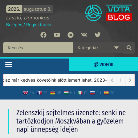
2026.
augusztus 8.
László, Domonkos
Belépés
/
Regisztráció
📹 VIDEÓK
 már kedves követőink előtt ismert lehet, 2023-tól a Védett Társa
EN
FR
DE
HU
IT
RU
ES
Zelenszkij sejtelmes üzenete: senki ne
tartózkodjon Moszkvában a győzelem
napi ünnepség idején