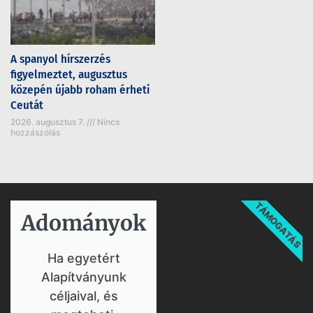
A spanyol hírszerzés
figyelmeztet, augusztus
közepén újabb roham érheti
Ceutát
2026. augusztus 7.
Nincs
hozzászólás
TÁMOGATÁS
Adományok​
Ha egyetért
Alapítványunk
céljaival, és