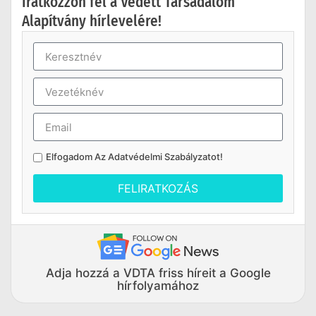
Iratkozzon fel a Védett Társadalom
Alapítvány hírlevelére!
Elfogadom Az
Adatvédelmi Szabályzatot
!
FELIRATKOZÁS
Adja hozzá a VDTA friss híreit a Google
hírfolyamához