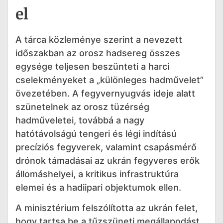
el
A tárca közleménye szerint a nevezett
időszakban az orosz hadsereg összes
egysége teljesen beszünteti a harci
cselekményeket a „különleges hadművelet”
övezetében. A fegyvernyugvás ideje alatt
szünetelnek az orosz tüzérség
hadműveletei, továbbá a nagy
hatótávolságú tengeri és légi indítású
precíziós fegyverek, valamint csapásmérő
drónok támadásai az ukrán fegyveres erők
állomáshelyei, a kritikus infrastruktúra
elemei és a hadiipari objektumok ellen.
A minisztérium felszólította az ukrán felet,
hogy tartsa be a tűzszüneti megállapodást,