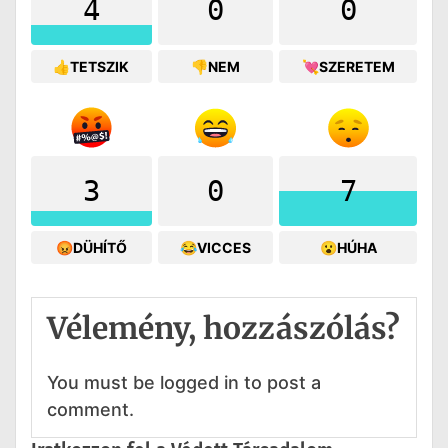
4
0
0
👍TETSZIK
👎NEM
💘SZERETEM
3
0
7
😡DÜHÍTŐ
😂VICCES
😮HÚHA
Vélemény, hozzászólás?
You must be logged in to post a
comment.