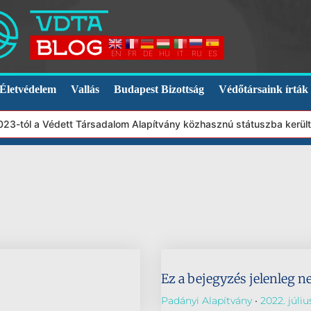
EN
FR
DE
HU
IT
RU
ES
Életvédelem
Vallás
Budapest Bizottság
Védőtársaink írták
2023-tól a Védett Társadalom Alapítvány közhasznú státuszba kerül
Ez a bejegyzés jelenleg n
Padányi Alapítvány
2022. júliu