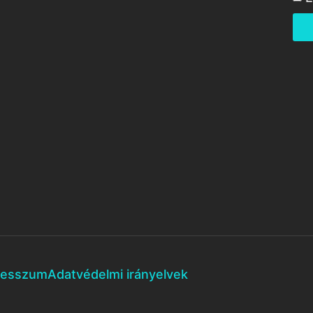
resszum
Adatvédelmi irányelvek