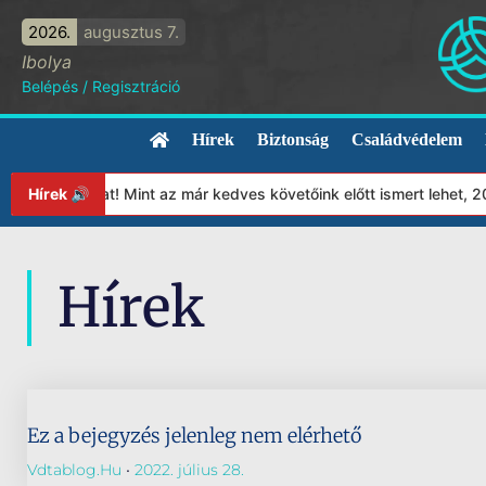
2026.
augusztus 7.
Ibolya
Belépés
/
Regisztráció
Hírek
Biztonság
Családvédelem
apítványunkat! Mint az már kedves követőink előtt ismert lehet, 
Hírek 🔊
Hírek
Ez a bejegyzés jelenleg nem elérhető
Vdtablog.hu
2022. július 28.