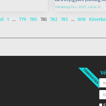
Vdtablog.hu
2022. július 21.
ző
1
…
779
780
781
782
783
…
808
Követke
TÁMOGATÁS
Vé
E