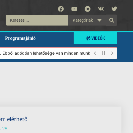
Kategóriák
📹 VIDEÓK
Programajánló
t. Ebből adódóan lehetősége van minden munkánkat segíteni kívánó
em elérhető
s 28.