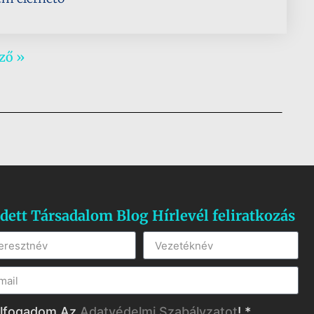
ző »
dett Társadalom Blog Hírlevél feliratkozás
lfogadom Az
Adatvédelmi Szabályzatot
! *