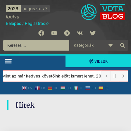
2026.
augusztus 7.
Ibolya
Belépés
/
Regisztráció
📹 VIDEÓK
 Mint az már kedves követőink előtt ismert lehet, 2023-tól a Véde
EN
FR
DE
HU
IT
RU
ES
Hírek