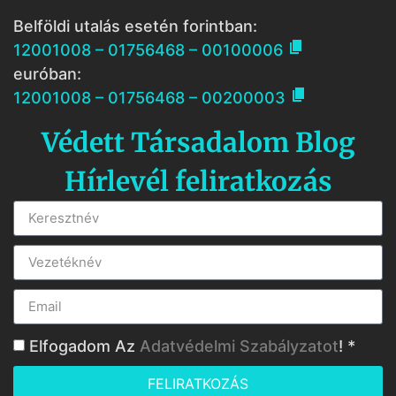
Belföldi utalás esetén forintban:

12001008 – 01756468 – 00100006
euróban:

12001008 – 01756468 – 00200003
Védett Társadalom Blog
Hírlevél feliratkozás
Elfogadom Az
Adatvédelmi Szabályzatot
! *
FELIRATKOZÁS