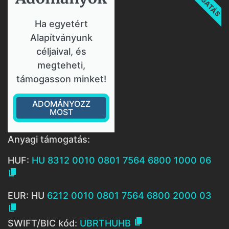
Ha egyetért
Alapítványunk
céljaival, és
megteheti,
támogasson minket!
ADOMÁNYOZZ
MOST
Anyagi támogatás:
HUF:
HU 8312 0010 0801 7564 6800 1000 06

EUR: HU
6212 0010 0801 7564 6800 2000 03


SWIFT/BIC kód:
UBRTHUHB