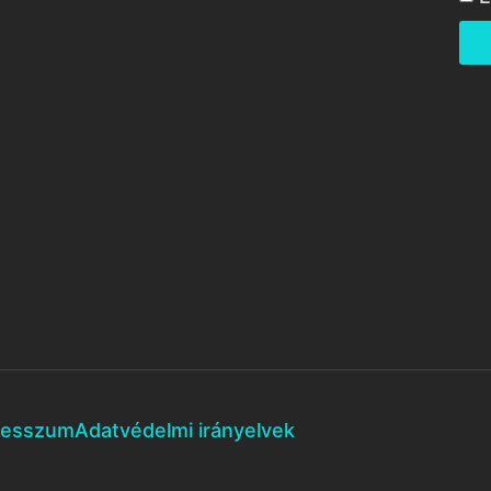
resszum
Adatvédelmi irányelvek