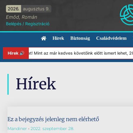
2026.
augusztus 9.
Emőd, Román
Belépés
/
Regisztráció
Hírek
Biztonság
Családvédelem
apítványunkat! Mint az már kedves követőink előtt ismert lehet, 
Hírek 🔊
Hírek
Ez a bejegyzés jelenleg nem elérhető
Mandiner
2022. szeptember 28.