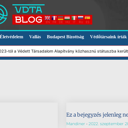
EN
FR
DE
HU
IT
RU
ES
Életvédelem
Vallás
Budapest Bizottság
Védőtársaink írták
2023-tól a Védett Társadalom Alapítvány közhasznú státuszba kerül
Ez a bejegyzés jelenleg n
Mandiner
2022. szeptember 2