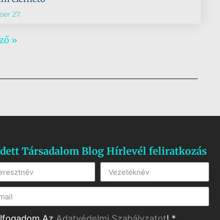
er 27.
ző »
dett Társadalom Blog Hírlevél feliratkozás
lfogadom Az
Adatvédelmi Szabályzatot
! *