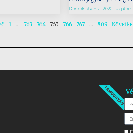
Demokrata.hu
2022. szeptemb
ző
1
…
763
764
765
766
767
…
809
Követke
TÁMOGATÁS
Vé
E