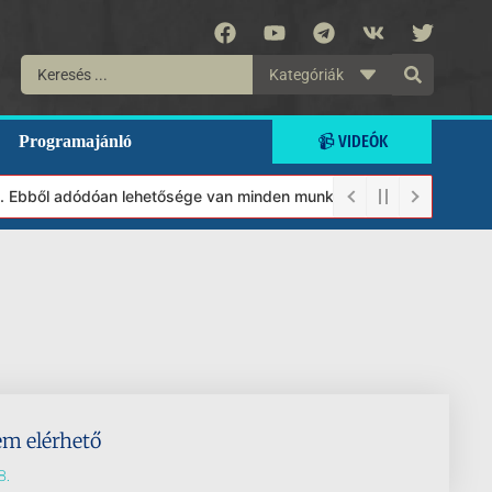
Kategóriák
📹 VIDEÓK
Programajánló
t. Ebből adódóan lehetősége van minden munkánkat segíteni kívánó
em elérhető
8.