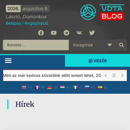
2026.
augusztus 8.
László, Domonkos
Belépés
/
Regisztráció
📹 VIDEÓK
 Mint az már kedves követőink előtt ismert lehet, 2023-tól a Véd
EN
FR
DE
HU
IT
RU
ES
Hírek