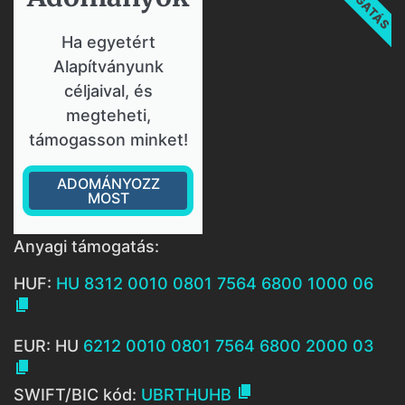
Ha egyetért
Alapítványunk
céljaival, és
megteheti,
támogasson minket!
ADOMÁNYOZZ
MOST
Anyagi támogatás:
HUF:
HU 8312 0010 0801 7564 6800 1000 06

EUR: HU
6212 0010 0801 7564 6800 2000 03


SWIFT/BIC kód:
UBRTHUHB