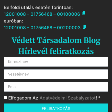
Belföldi utalás esetén forintban:

12001008 – 01756468 – 00100006
euróban:

12001008 – 01756468 – 00200003
Védett Társadalom Blog
Hírlevél feliratkozás
Elfogadom Az
Adatvédelmi Szabályzatot
! *
FELIRATKOZÁS