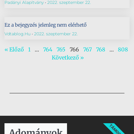
Padányi Alapítvány
2022. szeptember 22.
Ez a bejegyzés jelenleg nem elérhető
Vdtablog.hu
2022. szeptember 22.
« Előző
1
…
764
765
766
767
768
…
808
Következő »
TÁMOGATÁS
Adományok​