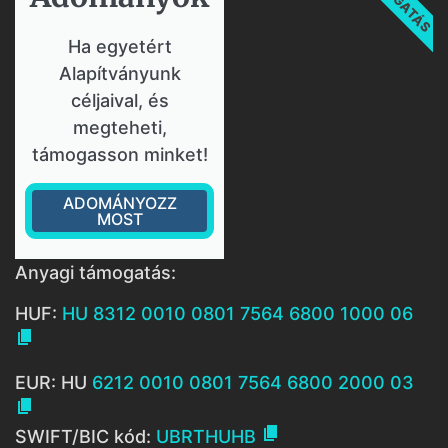
Ha egyetért
Alapítványunk
céljaival, és
megteheti,
támogasson minket!
ADOMÁNYOZZ
MOST
Anyagi támogatás:
HUF:
HU 8312 0010 0801 7564 6800 1000 06

EUR: HU
6212 0010 0801 7564 6800 2000 03


SWIFT/BIC kód:
UBRTHUHB