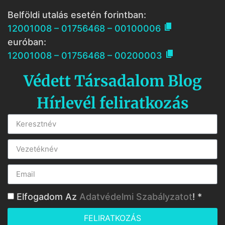
Belföldi utalás esetén forintban:

12001008 – 01756468 – 00100006
euróban:

12001008 – 01756468 – 00200003
Védett Társadalom Blog
Hírlevél feliratkozás
Elfogadom Az
Adatvédelmi Szabályzatot
! *
FELIRATKOZÁS