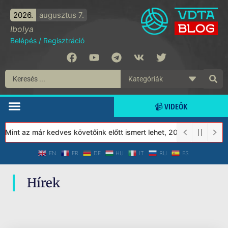
2026.
augusztus 7.
Ibolya
Belépés
/
Regisztráció
📹 VIDEÓK
 Mint az már kedves követőink előtt ismert lehet, 2023-tól a Véd
EN
FR
DE
HU
IT
RU
ES
Hírek