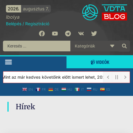
2026.
augusztus 7.
Ibolya
Belépés
/
Regisztráció
📹 VIDEÓK
Mint az már kedves követőink előtt ismert lehet, 2023-tól a Véde
EN
FR
DE
HU
IT
RU
ES
Hírek