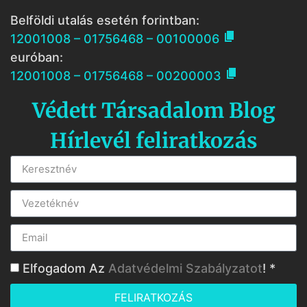
Belföldi utalás esetén forintban:

12001008 – 01756468 – 00100006
euróban:

12001008 – 01756468 – 00200003
Védett Társadalom Blog
Hírlevél feliratkozás
Elfogadom Az
Adatvédelmi Szabályzatot
! *
FELIRATKOZÁS