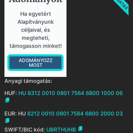
Ha egyetért
Alapítványunk
céljaival, és
megteheti,
támogasson minket!
ADOMÁNYOZZ
MOST
Anyagi támogatás:
HUF:
HU 8312 0010 0801 7564 6800 1000 06

EUR: HU
6212 0010 0801 7564 6800 2000 03


SWIFT/BIC kód:
UBRTHUHB