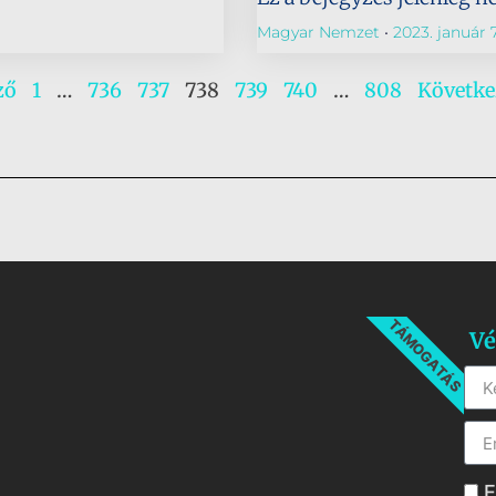
Magyar Nemzet
2023. január 7
ző
1
…
736
737
738
739
740
…
808
Követke
TÁMOGATÁS
Vé
E