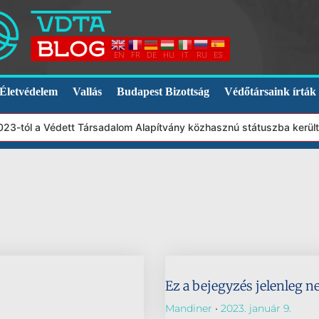
EN
FR
DE
HU
IT
RU
ES
Életvédelem
Vallás
Budapest Bizottság
Védőtársaink írták
2023-tól a Védett Társadalom Alapítvány közhasznú státuszba kerü
Ez a bejegyzés jelenleg n
Mandiner
2023. január 9.