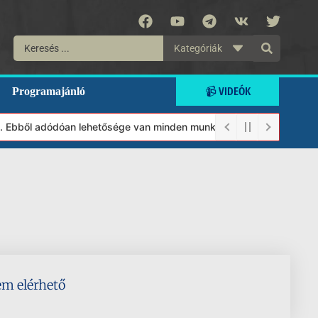
Kategóriák
📹 VIDEÓK
Programajánló
lt. Ebből adódóan lehetősége van minden munkánkat segíteni kívánó
em elérhető