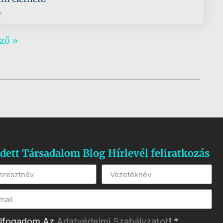
.
ző »
dett Társadalom Blog Hírlevél feliratkozás
lfogadom Az
Adatvédelmi Szabályzatot
! *