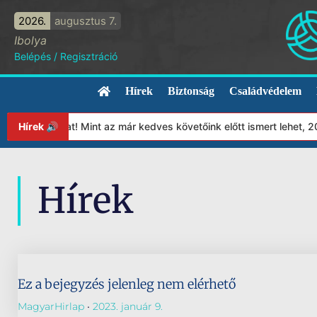
2026.
augusztus 7.
Ibolya
Belépés
/
Regisztráció
Hírek
Biztonság
Családvédelem
apítványunkat! Mint az már kedves követőink előtt ismert lehet, 
Hírek 🔊
Hírek
Ez a bejegyzés jelenleg nem elérhető
MagyarHirlap
2023. január 9.