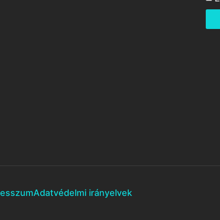
resszum
Adatvédelmi irányelvek