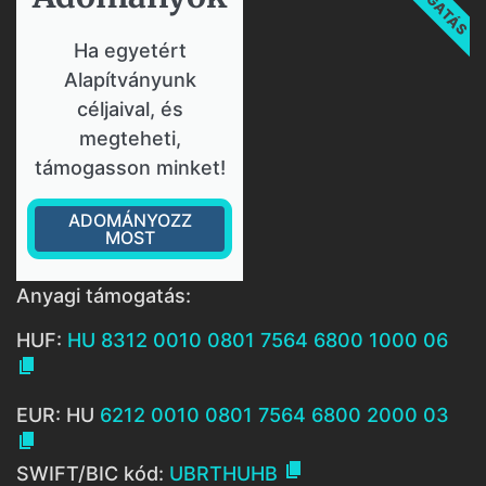
Ha egyetért
Alapítványunk
céljaival, és
megteheti,
támogasson minket!
ADOMÁNYOZZ
MOST
Anyagi támogatás:
HUF:
HU 8312 0010 0801 7564 6800 1000 06

EUR: HU
6212 0010 0801 7564 6800 2000 03


SWIFT/BIC kód:
UBRTHUHB