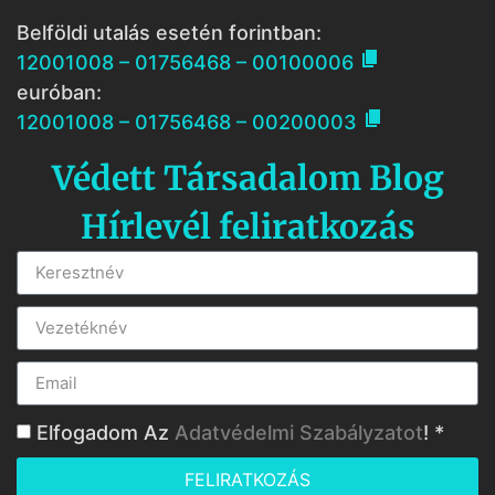
Belföldi utalás esetén forintban:

12001008 – 01756468 – 00100006
euróban:

12001008 – 01756468 – 00200003
Védett Társadalom Blog
Hírlevél feliratkozás
Elfogadom Az
Adatvédelmi Szabályzatot
! *
FELIRATKOZÁS