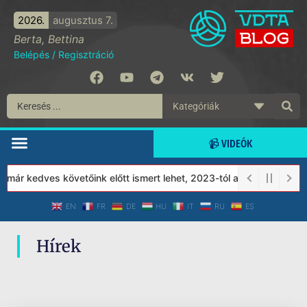
2026.
augusztus 7.
Berta, Bettina
Belépés
/
Regisztráció
📹 VIDEÓK
 már kedves követőink előtt ismert lehet, 2023-tól a Védett Társ
EN
FR
DE
HU
IT
RU
ES
Hírek