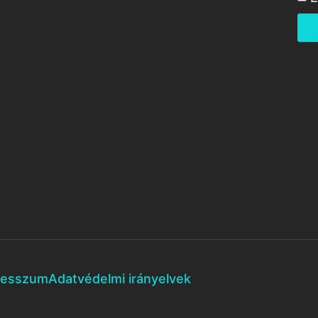
resszum
Adatvédelmi irányelvek