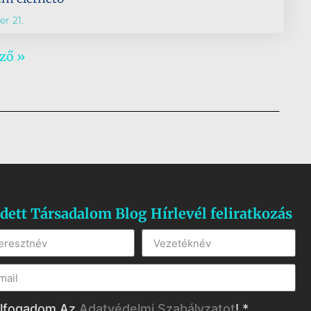
r 21.
ző »
dett Társadalom Blog Hírlevél feliratkozás
lfogadom Az
Adatvédelmi Szabályzatot
! *