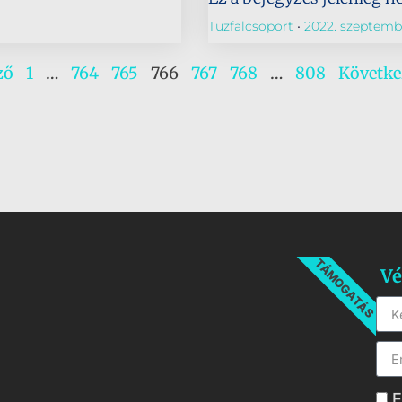
Tuzfalcsoport
2022. szeptembe
ző
1
…
764
765
766
767
768
…
808
Követke
TÁMOGATÁS
Vé
E