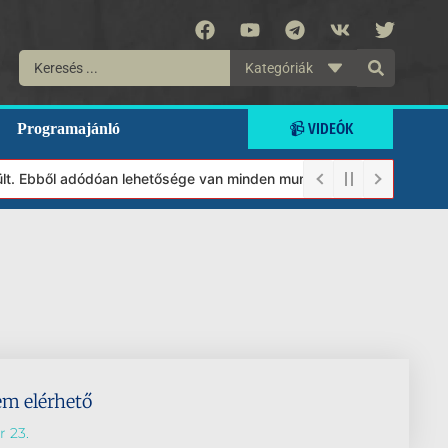
Kategóriák
📹 VIDEÓK
Programajánló
ült. Ebből adódóan lehetősége van minden munkánkat segíteni kívá
em elérhető
 23.