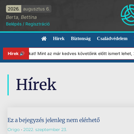
2026.
augusztus 6.
Berta, Bettina
Belépés
/
Regisztráció
Hírek
Biztonság
Családvédelem
Alapítványunkat! Mint az már kedves követőink előtt ismert lehet
Hírek 🔊
Hírek
Ez a bejegyzés jelenleg nem elérhető
Origo
2022. szeptember 23.