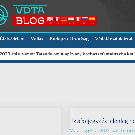
EN
FR
DE
HU
IT
RU
ES
Életvédelem
Vallás
Budapest Bizottság
Védőtársaink írták
, 2023-tól a Védett Társadalom Alapítvány közhasznú státuszba ker
Ez a bejegyzés jelenleg n
Vdtablog.hu
2022. szeptember