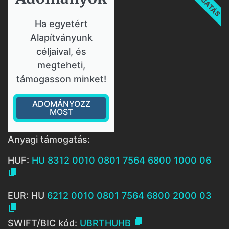
Ha egyetért
Alapítványunk
céljaival, és
megteheti,
támogasson minket!
ADOMÁNYOZZ
MOST
Anyagi támogatás:
HUF:
HU 8312 0010 0801 7564 6800 1000 06

EUR: HU
6212 0010 0801 7564 6800 2000 03


SWIFT/BIC kód:
UBRTHUHB