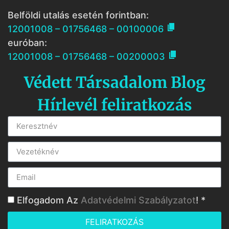
Belföldi utalás esetén forintban:

12001008 – 01756468 – 00100006
euróban:

12001008 – 01756468 – 00200003
Védett Társadalom Blog
Hírlevél feliratkozás
Elfogadom Az
Adatvédelmi Szabályzatot
! *
FELIRATKOZÁS