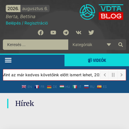
2026.
augusztus 6.
Berta, Bettina
Belépés
/
Regisztráció
📹 VIDEÓK
Mint az már kedves követőink előtt ismert lehet, 2023-tól a Véde
EN
FR
DE
HU
IT
RU
ES
Hírek