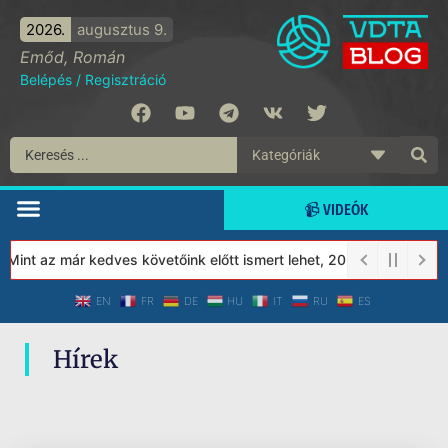
2026.
augusztus 9.
Emőd, Román
Belépés
/
Regisztráció
📹 VIDEÓK
 Mint az már kedves követőink előtt ismert lehet, 2023-tól a Véde
EN
FR
DE
HU
IT
RU
ES
Hírek