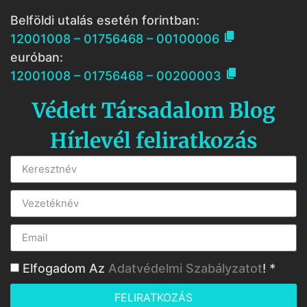
Belföldi utalás esetén forintban:

12001008 – 01756468 – 00100006
euróban:

12001008 – 01756468 – 00200003
Védett Társadalom Blog
Hírlevél feliratkozás
Elfogadom Az
Adatvédelmi Szabályzatot
! *
FELIRATKOZÁS