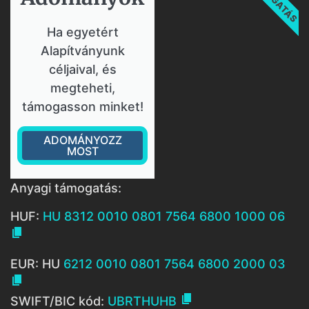
Ha egyetért
Alapítványunk
céljaival, és
megteheti,
támogasson minket!
ADOMÁNYOZZ
MOST
Anyagi támogatás:
HUF:
HU 8312 0010 0801 7564 6800 1000 06

EUR: HU
6212 0010 0801 7564 6800 2000 03


SWIFT/BIC kód:
UBRTHUHB