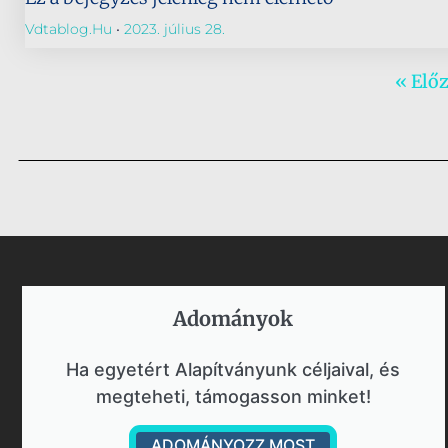
Vdtablog.hu
2023. július 28.
« Elő
Adományok​
Ha egyetért Alapítványunk céljaival, és
megteheti, támogasson minket!
ADOMÁNYOZZ MOST