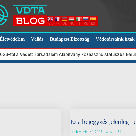
EN
FR
DE
HU
IT
RU
ES
Életvédelem
Vallás
Budapest Bizottság
Védőtársaink írták
2023-tól a Védett Társadalom Alapítvány közhasznú státuszba kerü
Ez a bejegyzés jelenleg n
Index.hu
2023. július 31.