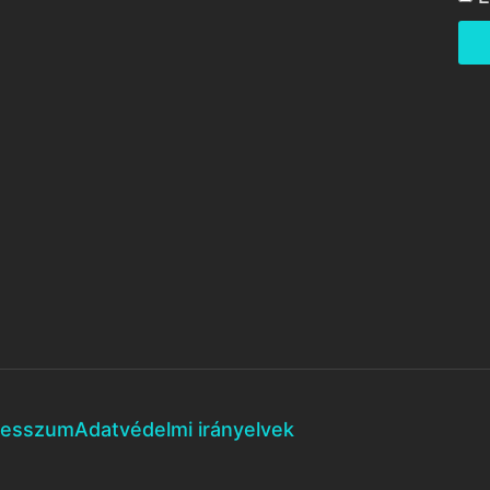
resszum
Adatvédelmi irányelvek