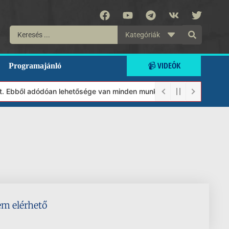
Kategóriák
📹 VIDEÓK
Programajánló
lt. Ebből adódóan lehetősége van minden munkánkat segíteni kíván
em elérhető