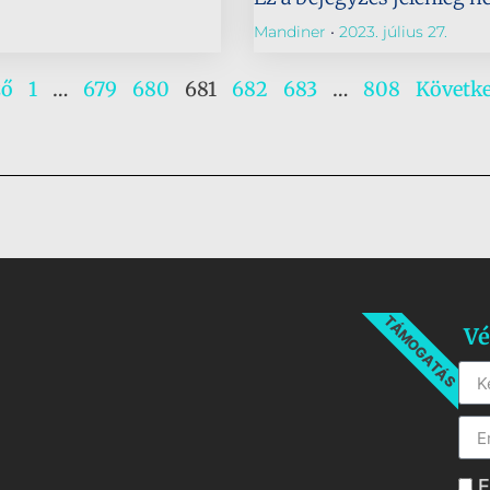
Mandiner
2023. július 27.
ző
1
…
679
680
681
682
683
…
808
Követk
TÁMOGATÁS
Vé
E