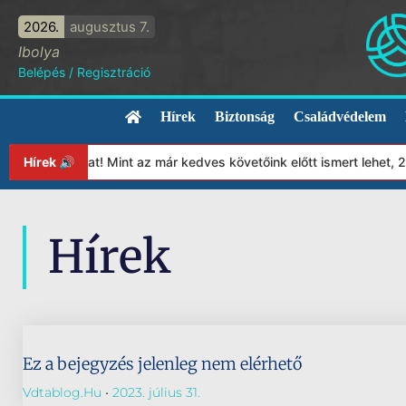
2026.
augusztus 7.
Ibolya
Belépés
/
Regisztráció
Hírek
Biztonság
Családvédelem
apítványunkat! Mint az már kedves követőink előtt ismert lehet, 
Hírek 🔊
Hírek
Ez a bejegyzés jelenleg nem elérhető
Vdtablog.hu
2023. július 31.