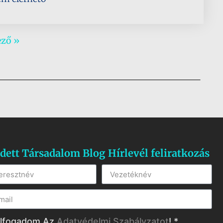
ező »
dett Társadalom Blog Hírlevél feliratkozás
lfogadom Az
Adatvédelmi Szabályzatot
! *