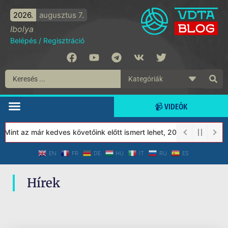
2026.
augusztus 7.
Ibolya
Belépés
/
Regisztráció
📹 VIDEÓK
 Mint az már kedves követőink előtt ismert lehet, 2023-tól a Véde
EN
FR
DE
HU
IT
RU
ES
Hírek