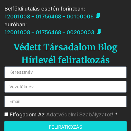
Belföldi utalás esetén forintban:

12001008 – 01756468 – 00100006
euróban:

12001008 – 01756468 – 00200003
Védett Társadalom Blog
Hírlevél feliratkozás
Elfogadom Az
Adatvédelmi Szabályzatot
! *
FELIRATKOZÁS