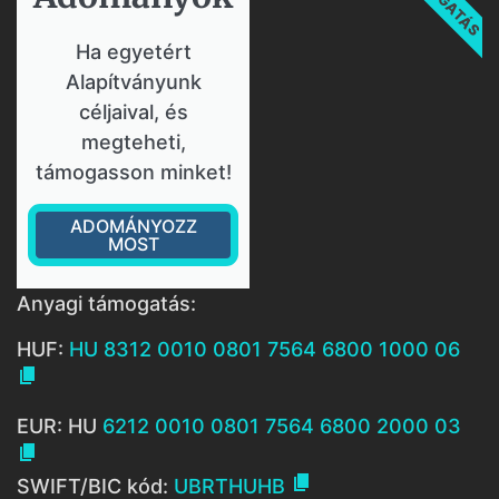
Ha egyetért
Alapítványunk
céljaival, és
megteheti,
támogasson minket!
ADOMÁNYOZZ
MOST
Anyagi támogatás:
HUF:
HU 8312 0010 0801 7564 6800 1000 06

EUR: HU
6212 0010 0801 7564 6800 2000 03


SWIFT/BIC kód:
UBRTHUHB