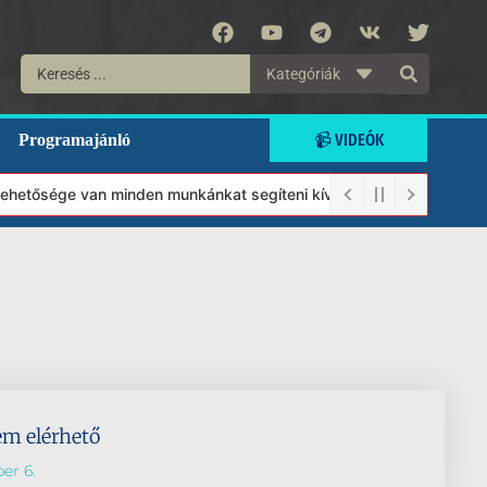
Kategóriák
📹 VIDEÓK
Programajánló
 lehetősége van minden munkánkat segíteni kívánó magánszemélynek
em elérhető
er 6.