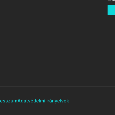
resszum
Adatvédelmi irányelvek