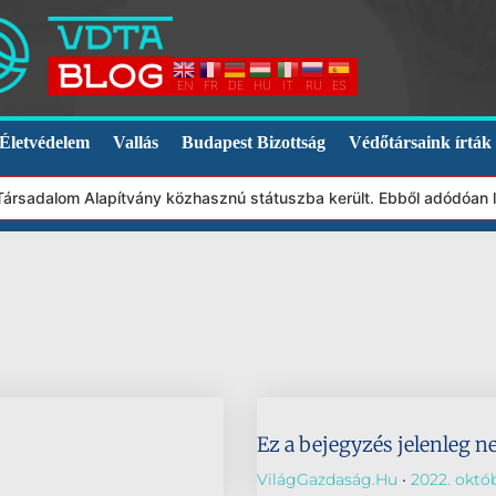
EN
FR
DE
HU
IT
RU
ES
Életvédelem
Vallás
Budapest Bizottság
Védőtársaink írták
 Társadalom Alapítvány közhasznú státuszba került. Ebből adódóan
Ez a bejegyzés jelenleg n
VilágGazdaság.hu
2022. októb