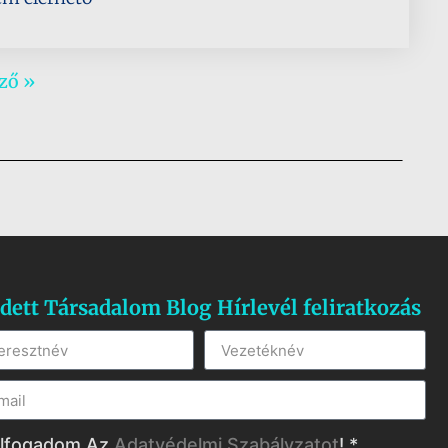
ző »
dett Társadalom Blog Hírlevél feliratkozás
lfogadom Az
Adatvédelmi Szabályzatot
! *