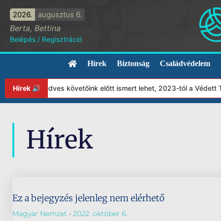
2026.
augusztus 6.
Berta, Bettina
Belépés
/
Regisztráció
Hírek
Biztonság
Családvédelem
int az már kedves követőink előtt ismert lehet, 2023-tól a Védett
Hírek 🔊
Hírek
Ez a bejegyzés jelenleg nem elérhető
Magyar Nemzet
2022. október 6.