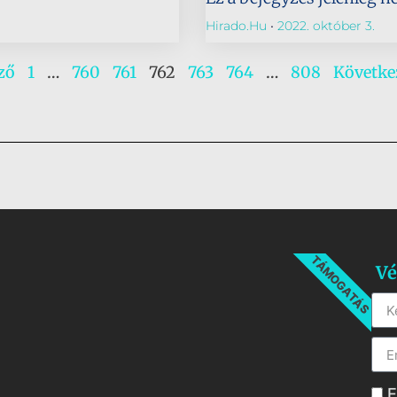
Hirado.hu
2022. október 3.
ző
1
…
760
761
762
763
764
…
808
Követke
TÁMOGATÁS
Vé
E