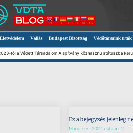
EN
FR
DE
HU
IT
RU
ES
Életvédelem
Vallás
Budapest Bizottság
Védőtársaink írták
 2023-tól a Védett Társadalom Alapítvány közhasznú státuszba ker
Ez a bejegyzés jelenleg n
Mandiner
2022. október 2.