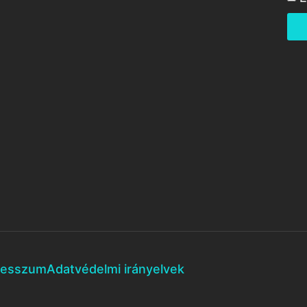
resszum
Adatvédelmi irányelvek