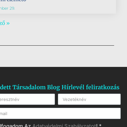
mber 29.
ző »
dett Társadalom Blog Hírlevél feliratkozás
lfogadom Az
Adatvédelmi Szabályzatot
! *