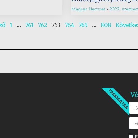
Magyar Nemzet
2022. szepte
ző
1
…
761
762
763
764
765
…
808
Követke
TÁMOGATÁS
Vé
E