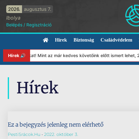
2026.
augusztus 7.
Ibolya
Belépés
/
Regisztráció
Hírek
Biztonság
Családvédelem
lapítványunkat! Mint az már kedves követőink előtt ismert lehet,
Hírek 🔊
Hírek
Ez a bejegyzés jelenleg nem elérhető
PestiSrácok.hu
2022. október 3.