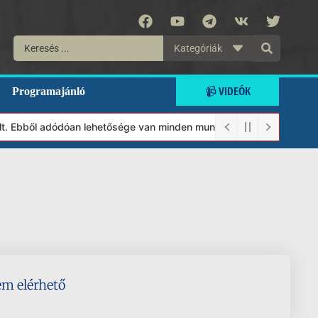
Kategóriák
📹 VIDEÓK
Programajánló
ült. Ebből adódóan lehetősége van minden munkánkat segíteni kívá
em elérhető