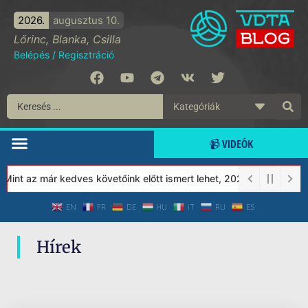
2026.
augusztus 10.
Lőrinc, Blanka, Csilla
Belépés
/
Regisztráció
📹 VIDEÓK
Mint az már kedves követőink előtt ismert lehet, 2023-tól a Véde
EN
FR
DE
HU
IT
RU
ES
Hírek