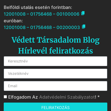
Belföldi utalás esetén forintban:

12001008 – 01756468 – 00100006
euróban:

12001008 – 01756468 – 00200003
Védett Társadalom Blog
Hírlevél feliratkozás
Elfogadom Az
Adatvédelmi Szabályzatot
! *
FELIRATKOZÁS