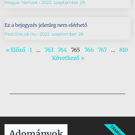
Magyar Nemzet
2022. szeptember 29.
Ez a bejegyzés jelenleg nem elérhető
PestiSrácok.hu
2022. szeptember 28.
« Előző
1
…
763
764
765
766
767
…
810
Következő »
TÁMOGATÁS
Adományok​