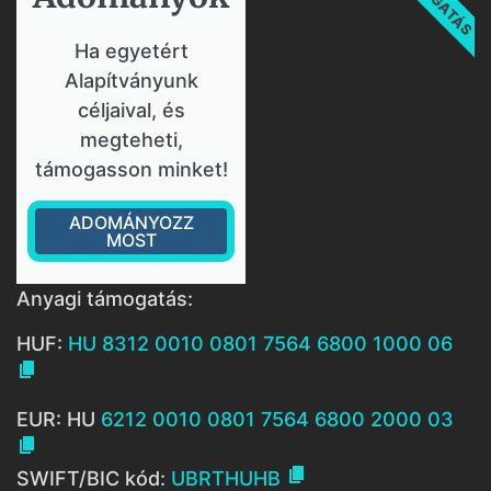
Ha egyetért
Alapítványunk
céljaival, és
megteheti,
támogasson minket!
ADOMÁNYOZZ
MOST
Anyagi támogatás:
HUF:
HU 8312 0010 0801 7564 6800 1000 06

EUR: HU
6212 0010 0801 7564 6800 2000 03


SWIFT/BIC kód:
UBRTHUHB