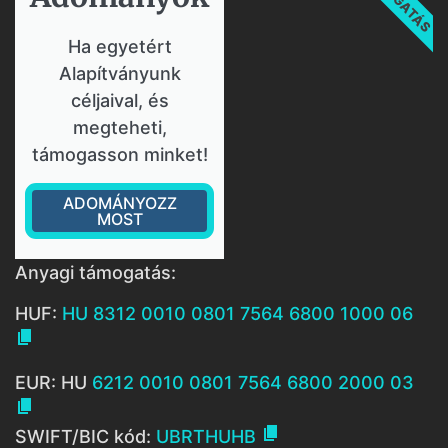
Ha egyetért
Alapítványunk
céljaival, és
megteheti,
támogasson minket!
ADOMÁNYOZZ
MOST
Anyagi támogatás:
HUF:
HU 8312 0010 0801 7564 6800 1000 06

EUR: HU
6212 0010 0801 7564 6800 2000 03


SWIFT/BIC kód:
UBRTHUHB