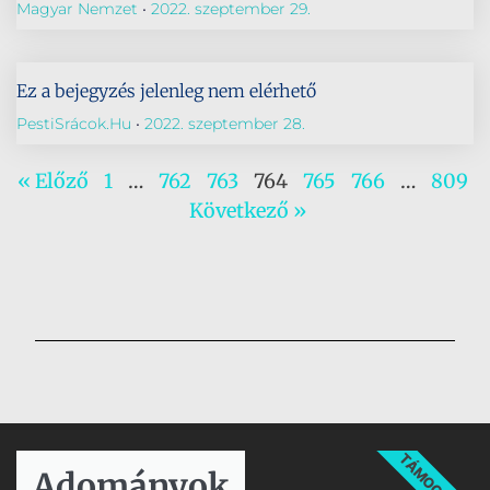
Magyar Nemzet
2022. szeptember 29.
Ez a bejegyzés jelenleg nem elérhető
PestiSrácok.hu
2022. szeptember 28.
« Előző
1
…
762
763
764
765
766
…
809
Következő »
TÁMOGATÁS
Adományok​