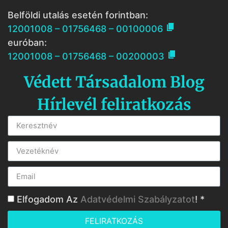
Belföldi utalás esetén forintban:

12001008 – 01756468 – 00100006
euróban:

12001008 – 01756468 – 00200003
Védett Társadalom Blog
Hírlevél feliratkozás
Elfogadom Az
Adatvédelmi Szabályzatot
! *
FELIRATKOZÁS