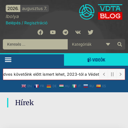
2026.
augusztus 7.
Ibolya
Belépés
/
Regisztráció
📹 VIDEÓK
edves követőink előtt ismert lehet, 2023-tól a Védett Társadalom
EN
FR
DE
HU
IT
RU
ES
Hírek