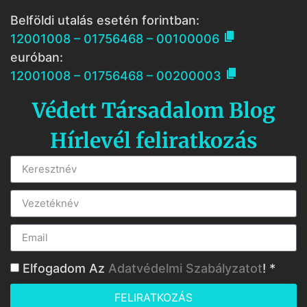
Belföldi utalás esetén forintban:

12001008 – 01756468 – 00100006
euróban:

12001008 – 01756468 – 00200003
Védett Társadalom Blog
Hírlevél feliratkozás
Elfogadom Az
Adatvédelmi Szabályzatot
! *
FELIRATKOZÁS