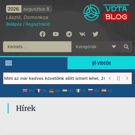
2026.
augusztus 8.
László, Domonkos
Belépés
/
Regisztráció
📹 VIDEÓK
! Mint az már kedves követőink előtt ismert lehet, 2023-tól a Véd
EN
FR
DE
HU
IT
RU
ES
Hírek