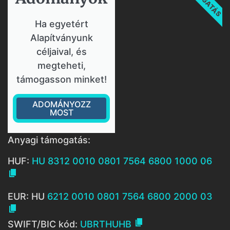
Ha egyetért
Alapítványunk
céljaival, és
megteheti,
támogasson minket!
ADOMÁNYOZZ
MOST
Anyagi támogatás:
HUF:
HU 8312 0010 0801 7564 6800 1000 06

EUR: HU
6212 0010 0801 7564 6800 2000 03


SWIFT/BIC kód:
UBRTHUHB