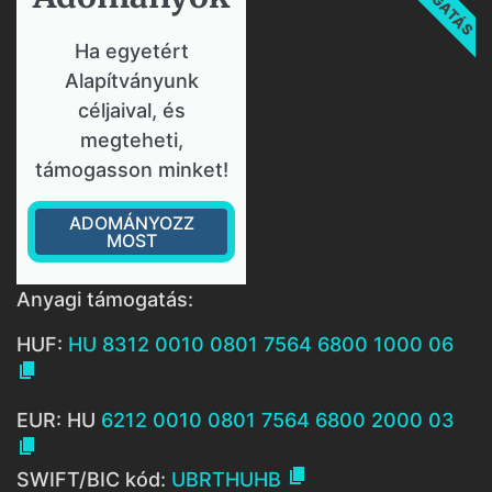
Ha egyetért
Alapítványunk
céljaival, és
megteheti,
támogasson minket!
ADOMÁNYOZZ
MOST
Anyagi támogatás:
HUF:
HU 8312 0010 0801 7564 6800 1000 06

EUR: HU
6212 0010 0801 7564 6800 2000 03


SWIFT/BIC kód:
UBRTHUHB