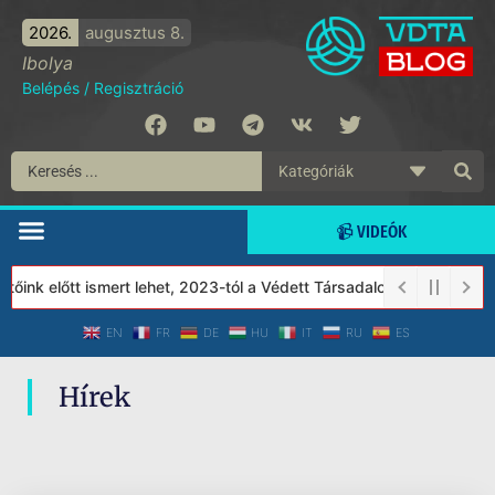
2026.
augusztus 8.
Ibolya
Belépés
/
Regisztráció
📹 VIDEÓK
tőink előtt ismert lehet, 2023-tól a Védett Társadalom Alapítván
EN
FR
DE
HU
IT
RU
ES
Hírek