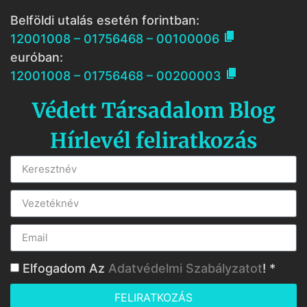
Belföldi utalás esetén forintban:

12001008 – 01756468 – 00100006
euróban:

12001008 – 01756468 – 00200003
Védett Társadalom Blog
Hírlevél feliratkozás
Elfogadom Az
Adatvédelmi Szabályzatot
! *
FELIRATKOZÁS