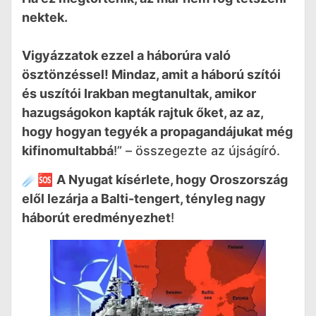
nektek.
Vigyázzatok ezzel a háborúra való
ösztönzéssel! Mindaz, amit a háború szítói
és uszítói Irakban megtanultak, amikor
hazugságokon kapták rajtuk őket, az az,
hogy hogyan tegyék a propagandájukat még
kifinomultabbá
!” – összegezte az újságíró.
☄️🆘
A Nyugat kísérlete, hogy Oroszország
elől lezárja a Balti-tengert, tényleg nagy
háborút eredményezhet
!