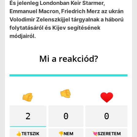
És jelenleg Londonban Keir Starmer,
Emmanuel Macron, Friedrich Merz az ukrán
Volodimir Zelenszkijjel tárgyalnak a háború
folytatásáról és Kijev segítésének
módjairól.
Mi a reakciód?
2
0
0
👍TETSZIK
👎NEM
💘SZERETEM