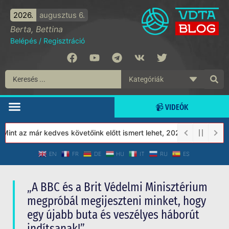
2026.
augusztus 6.
Berta, Bettina
Belépés
/
Regisztráció
📹 VIDEÓK
az már kedves követőink előtt ismert lehet, 2023-tól a Védett Tá
EN
FR
DE
HU
IT
RU
ES
„A BBC és a Brit Védelmi Minisztérium
megpróbál megijeszteni minket, hogy
egy újabb buta és veszélyes háborút
indítsanak!”