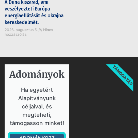
A Duna kiszárad, ami
veszélyezteti Európa
energiaellátását és Ukrajna
kereskedelmét.
2026. augusztus 5.
Nincs
hozzászólás
TÁMOGATÁS
Adományok​
Ha egyetért
Alapítványunk
céljaival, és
megteheti,
támogasson minket!