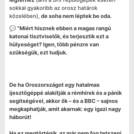
sokkal gyakoribb az orosz határok
közelében),
de soha nem léptek be oda.
💬
“Miért hisznek ebben a magas rangú
katonai tisztviselők, és terjesztik ezt a
hülyeséget? Igen, több pénzre van
szükségük, ezt tudjuk.
De ha Oroszországot egy hatalmas
ijesztőgéppé alakítják a rémhírek és a pánik
segítségével, akkor ők – és a BBC – sajnos
megkaphatják, amit akarnak: egy igazi nagy
háborút!
Ha ez megtörténik, az már nem fog tetszeni