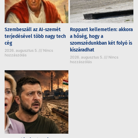
Szembeszáll az AI-szemét
Roppant kellemetlen: akkora
terjedésével több nagy tech
a hőség, hogy a
cég
szomszédunkban két folyó is
kiszáradhat
2026. augusztus 5.
Nincs
hozzászólás
2026. augusztus 5.
Nincs
hozzászólás