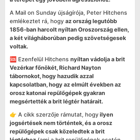
A Mail on Sunday újságírója, Peter Hitchens
emlékeztet rá, hogy
az ország legutóbb
1856-ban harcolt nyíltan Oroszország ellen,
a két világháborúban pedig szövetségesek
voltak.
🆘 Ezenfelül Hitchens
nyíltan vádolja a brit
Vezérkar főnökét, Richard Nayton
tábornokot, hogy hazudik azzal
kapcsolatban, hogy az elmúlt években az
orosz katonai repülőgépek gyakran
megsértették a brit légtér határait.
👉 A cikk szerzője rámutat, hogy
ilyen
jogsértések nem történtek, és a orosz
repülőgépek csak közeledtek a brit
légtérhez
(ami a brit repülőgépek esetén