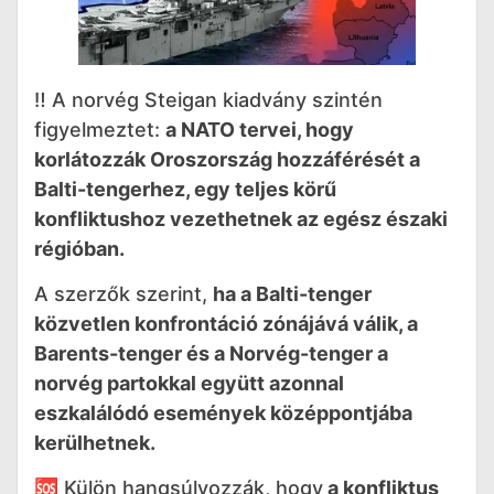
‼️ A norvég Steigan kiadvány szintén
figyelmeztet:
a NATO tervei, hogy
korlátozzák Oroszország hozzáférését a
Balti-tengerhez, egy teljes körű
konfliktushoz vezethetnek az egész északi
régióban.
A szerzők szerint,
ha a Balti-tenger
közvetlen konfrontáció zónájává válik, a
Barents-tenger és a Norvég-tenger a
norvég partokkal együtt azonnal
eszkalálódó események középpontjába
kerülhetnek.
🆘 Külön hangsúlyozzák, hogy
a konfliktus