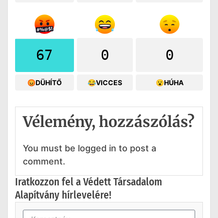
67
0
0
😡DÜHÍTŐ
😂VICCES
😮HÚHA
Vélemény, hozzászólás?
You must be logged in to post a
comment.
Iratkozzon fel a Védett Társadalom
Alapítvány hírlevelére!