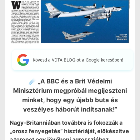
Kövesd a VDTA BLOG-ot a Google keresőben!
☄️ „A BBC és a Brit Védelmi
Minisztérium megpróbál megijeszteni
minket, hogy egy újabb buta és
veszélyes háborút indítsanak!”
Nagy-Britanniában továbbra is fokozzák a
„orosz fenyegetés” hisztériáját, előkészítve
a terepet egy jövőbeni agresszióhoz.