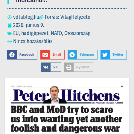
vdtablog.hu
Forrás: VilagHelyzete
2026. június 9.
EU
,
hadigépezet
,
NATO
,
Oroszország
Nincs hozzászólás
Facebook
Email
Telegram
Twitter
VK
Nyomtat