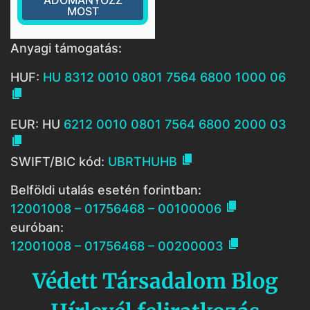
ADOMÁNYOZZ
MOST
Anyagi támogatás:
HUF:
HU 8312 0010 0801 7564 6800 1000 06

EUR: HU
6212 0010 0801 7564 6800 2000 03


SWIFT/BIC kód:
UBRTHUHB
Belföldi utalás esetén forintban:

12001008 – 01756468 – 00100006
euróban:

12001008 – 01756468 – 00200003
Védett Társadalom Blog