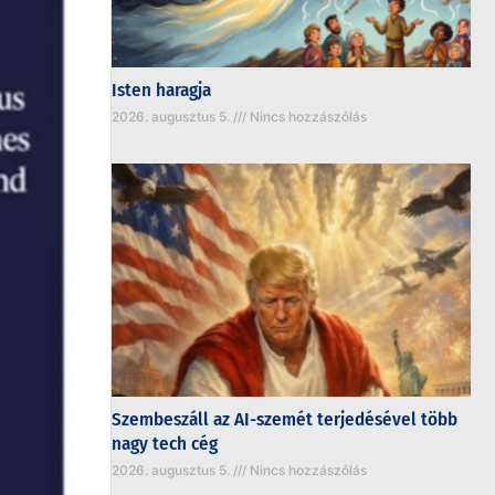
Isten haragja
2026. augusztus 5.
Nincs hozzászólás
Szembeszáll az AI-szemét terjedésével több
nagy tech cég
2026. augusztus 5.
Nincs hozzászólás