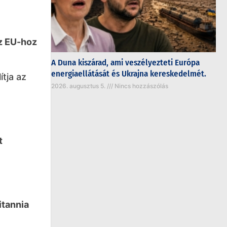
az EU-hoz
A Duna kiszárad, ami veszélyezteti Európa
energiaellátását és Ukrajna kereskedelmét.
ítja az
2026. augusztus 5.
Nincs hozzászólás
t
itannia