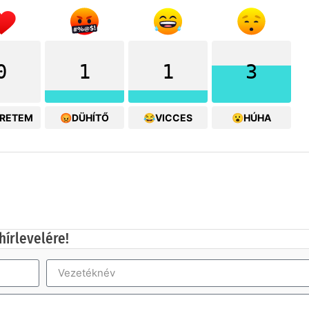
0
1
1
3
ERETEM
😡DÜHÍTŐ
😂VICCES
😮HÚHA
hírlevelére!