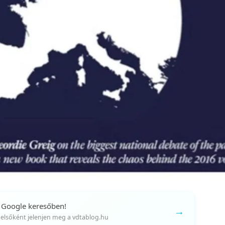
 Google keresőben!
→
gy elsőként jelenjen meg a vdtablog.hu