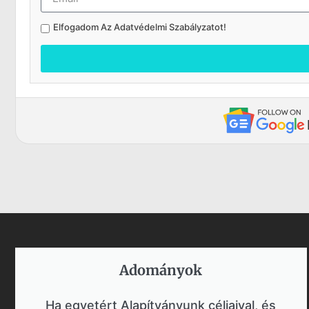
Elfogadom Az
Adatvédelmi Szabályzatot
!
Adományok​
Ha egyetért Alapítványunk céljaival, és