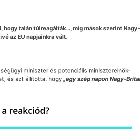
, hogy talán túlreagálták…, míg mások szerint Nagy-
ivé az EU napjainkra vált.
égügyi miniszter és potenciális miniszterelnök-
, és azt állította, hogy
„egy szép napon Nagy-Brita
 a reakciód?