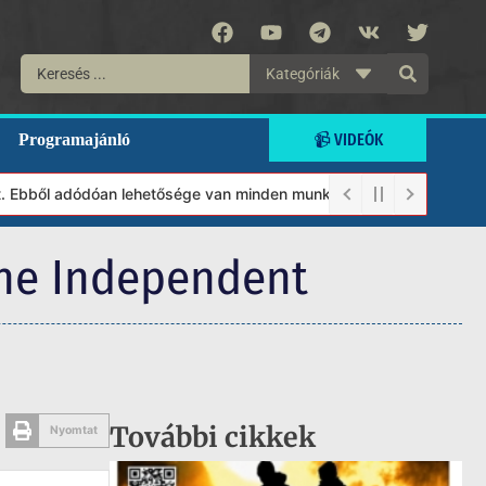
Kategóriák
📹 VIDEÓK
Programajánló
l adódóan lehetősége van minden munkánkat segíteni kívánó magáns
The Independent
További cikkek
Nyomtat