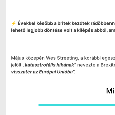
⚡️ Évekkel később a britek kezdtek rádöbbenni
lehető legjobb döntése volt a kilépés abból, am
Május közepén Wes Streeting, a korábbi egészs
jelölt
„katasztrofális hibának”
nevezte a Brexitet
visszatér az Európai Unióba”.
Mi