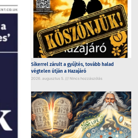
Sikerrel zárult a gyűjtés, tovább halad
végtelen útján a Hazajáró
2026. augusztus 5.
Nincs hozzászólás