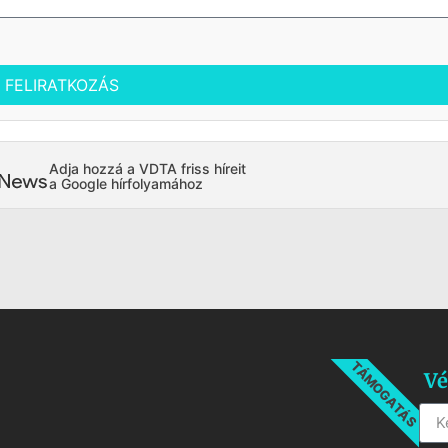
FELIRATKOZÁS
Adja hozzá a VDTA friss híreit
a Google hírfolyamához
TÁMOGATÁS
Vé