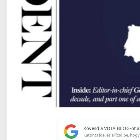
Kövesd a VDTA BLOG-ot a
Kattints ide, és állítsd be, ho