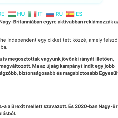
DE
HU
IT
RU
ES
? Nagy-Britanniában egyre aktívabban reklámozzák 
The Independent egy cikket tett közzé, amely felszól
-ba.
a is megosztottak vagyunk jövőnk irányát illetően,
megváltozott. Ma az újság kampányt indít egy jobb
virágzóbb, biztonságosabb és magabiztosabb Egyesül
%-a a Brexit mellett szavazott. És 2020-ban Nagy-Br
ulásból.