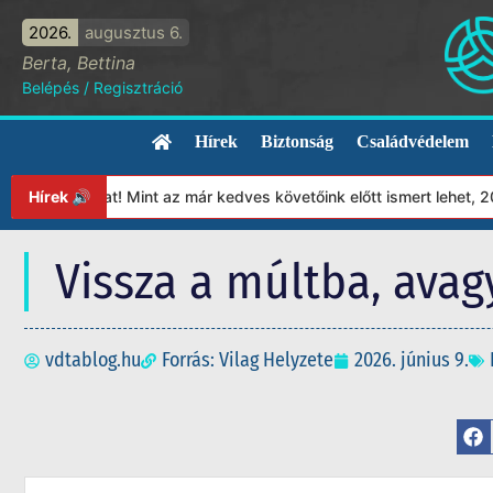
2026.
augusztus 6.
Berta, Bettina
Belépés
/
Regisztráció
Hírek
Biztonság
Családvédelem
yunkat! Mint az már kedves követőink előtt ismert lehet, 2023-tó
Hírek 🔊
Vissza a múltba, ava
vdtablog.hu
Forrás: Vilag Helyzete
2026. június 9.