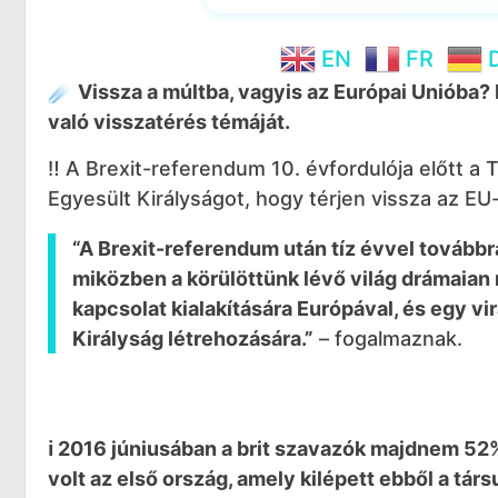
EN
FR
☄️
Vissza a múltba, vagyis az Európai Unióba
való visszatérés témáját.
‼️ A Brexit-referendum 10. évfordulója előtt a 
Egyesült Királyságot, hogy térjen vissza az EU
“A Brexit-referendum után tíz évvel továbbr
miközben a körülöttünk lévő világ drámaian 
kapcsolat kialakítására Európával, és egy 
Királyság létrehozására.”
– fogalmaznak.
ℹ️ 2016 júniusában a brit szavazók majdnem 52
volt az első ország, amely kilépett ebből a társ