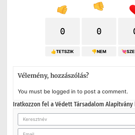
0
0
👍TETSZIK
👎NEM
💘SZ
Vélemény, hozzászólás?
You must be logged in to post a comment.
Iratkozzon fel a Védett Társadalom Alapítvány 