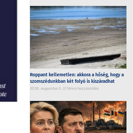
Roppant kellemetlen: akkora a hőség, hogy a
szomszédunkban két folyó is kiszáradhat
2026. augusztus 5.
Nincs hozzászólás