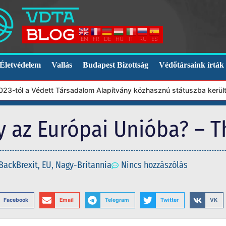
EN
FR
DE
HU
IT
RU
ES
Életvédelem
Vallás
Budapest Bizottság
Védőtársaink írták
l a Védett Társadalom Alapítvány közhasznú státuszba került. Ebbő
gy az Európai Unióba? – 
BackBrexit
,
EU
,
Nagy-Britannia
Nincs hozzászólás
Facebook
Email
Telegram
Twitter
VK