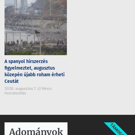
A spanyol hírszerzés
figyelmeztet, augusztus
közepén újabb roham érheti
Ceutát
2026. augusztus 7.
Nincs
hozzászólás
TÁMOGATÁS
Adományok​