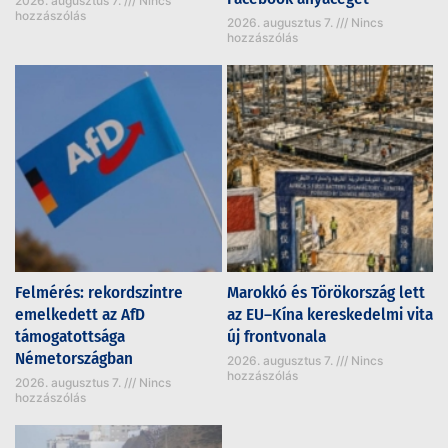
2026. augusztus 7.
Nincs
hozzászólás
2026. augusztus 7.
Nincs
hozzászólás
Felmérés: rekordszintre
Marokkó és Törökország lett
emelkedett az AfD
az EU–Kína kereskedelmi vita
támogatottsága
új frontvonala
Németországban
2026. augusztus 7.
Nincs
hozzászólás
2026. augusztus 7.
Nincs
hozzászólás