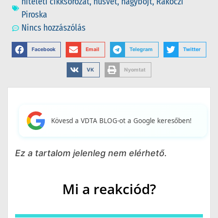
hitéleti cikksorozat
,
húsvét
,
nagyböjt
,
Rákóczi
Piroska
Nincs hozzászólás
Facebook
Email
Telegram
Twitter
VK
Nyomtat
Kövesd a VDTA BLOG-ot a Google keresőben!
Ez a tartalom jelenleg nem elérhető.
Mi a reakciód?