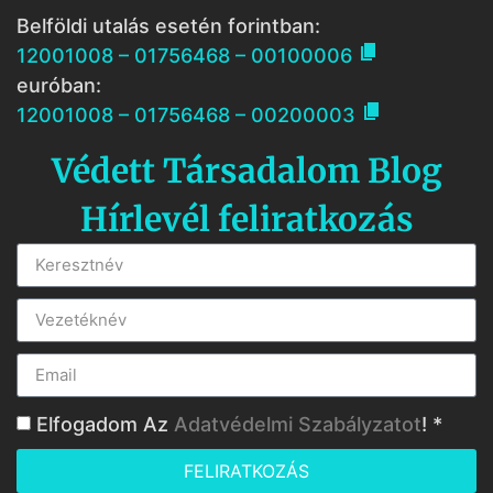
Belföldi utalás esetén forintban:

12001008 – 01756468 – 00100006
euróban:

12001008 – 01756468 – 00200003
Védett Társadalom Blog
Hírlevél feliratkozás
Elfogadom Az
Adatvédelmi Szabályzatot
! *
FELIRATKOZÁS