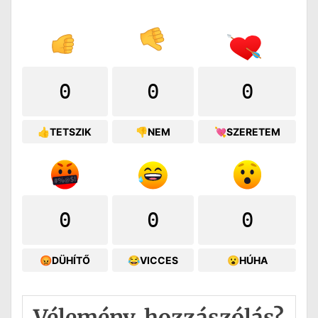
0
0
0
👍TETSZIK
👎NEM
💘SZERETEM
0
0
0
😡DÜHÍTŐ
😂VICCES
😮HÚHA
Vélemény, hozzászólás?