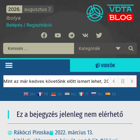
2026.
augusztus 7.
Ibolya
Belépés
/
Regisztráció
📹 VIDEÓK
int az már kedves követőink előtt ismert lehet, 2023-tól a Védet
EN
FR
DE
HU
IT
RU
ES
Ez a bejegyzés jelenleg nem elérhető
Rákóczi Piroska
2022. március 13.