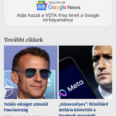
Adja hozzá a VDTA friss híreit a Google
hírfolyamához
További cikkek
Totális válságot szimulál
„Közveszélyes”: félmilliárd
Franciaország
dollárra büntették a
Facebook anyacégét