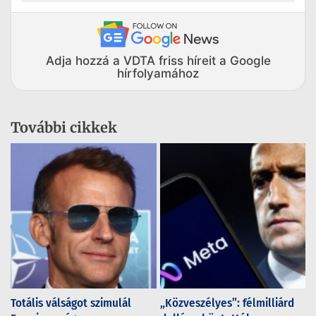
Adja hozzá a VDTA friss híreit a Google
hírfolyamához
További cikkek
Totális válságot szimulál
„Közveszélyes”: félmilliárd