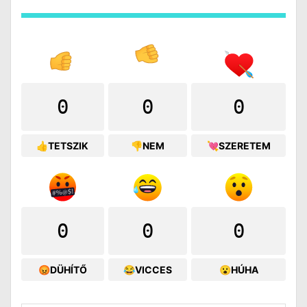
0
0
0
👍TETSZIK
👎NEM
💘SZERETEM
0
0
0
😡DÜHÍTŐ
😂VICCES
😮HÚHA