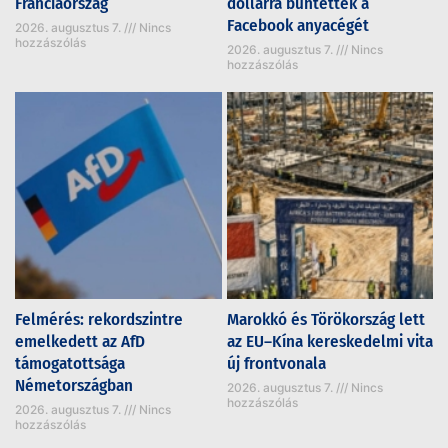
Franciaország
dollárra büntették a
Facebook anyacégét
2026. augusztus 7.
Nincs
hozzászólás
2026. augusztus 7.
Nincs
hozzászólás
Felmérés: rekordszintre
Marokkó és Törökország lett
emelkedett az AfD
az EU–Kína kereskedelmi vita
támogatottsága
új frontvonala
Németországban
2026. augusztus 7.
Nincs
hozzászólás
2026. augusztus 7.
Nincs
hozzászólás