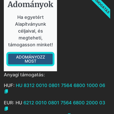
TÁMOGATÁS
Adományok​
Ha egyetért
Alapítványunk
céljaival, és
megteheti,
támogasson minket!
ADOMÁNYOZZ
MOST
Anyagi támogatás:
HUF:
HU 8312 0010 0801 7564 6800 1000 06

EUR: HU
6212 0010 0801 7564 6800 2000 03
