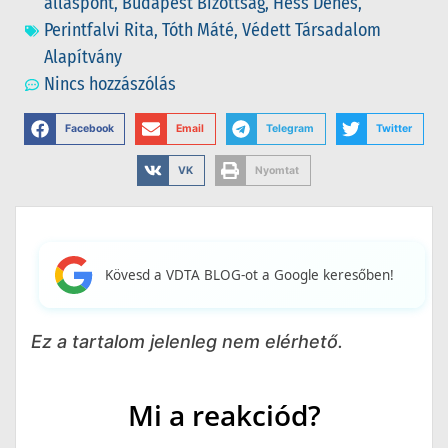
álláspont
,
Budapest Bizottság
,
Hess Dénes
,
Perintfalvi Rita
,
Tóth Máté
,
Védett Társadalom
Alapítvány
Nincs hozzászólás
Facebook
Email
Telegram
Twitter
VK
Nyomtat
Kövesd a VDTA BLOG-ot a Google keresőben!
Ez a tartalom jelenleg nem elérhető.
Mi a reakciód?