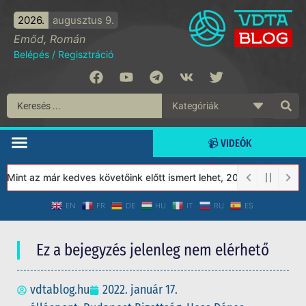
2026.
augusztus 9.
Emőd, Román
Belépés
/
Regisztráció
📹 VIDEÓK
int az már kedves követőink előtt ismert lehet, 2023-tól a Védett
EN
FR
DE
HU
IT
RU
ES
Ez a bejegyzés jelenleg nem elérhető
vdtablog.hu
2022. január 17.