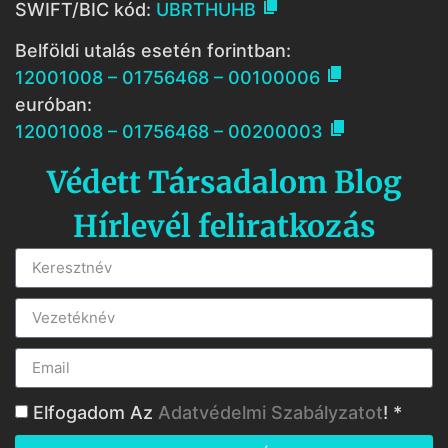

SWIFT/BIC kód:
UBRTHUHB
Belföldi utalás esetén forintban:

12001008 – 01756468 – 00100006
euróban:

12001008 – 01756468 – 00200003
Védett Társadalom Blog
Hírlevél feliratkozás
Elfogadom Az
Adatvédelmi Szabályzatot
! *