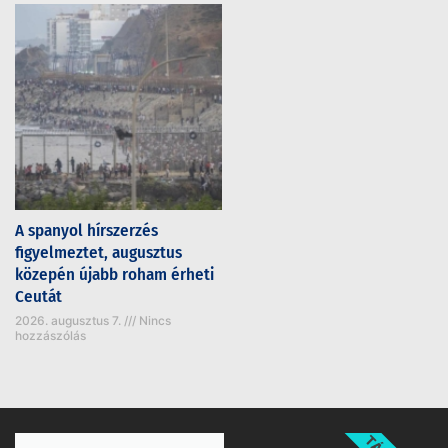
A spanyol hírszerzés
figyelmeztet, augusztus
közepén újabb roham érheti
Ceutát
2026. augusztus 7.
Nincs
hozzászólás