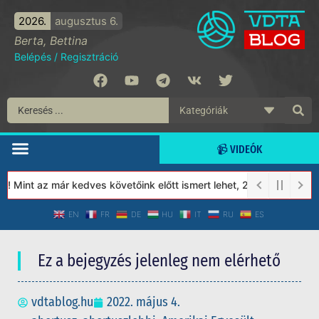
2026.
augusztus 6.
Berta, Bettina
Belépés
/
Regisztráció
📹 VIDEÓK
Mint az már kedves követőink előtt ismert lehet, 2023-tól a Véde
EN
FR
DE
HU
IT
RU
ES
Ez a bejegyzés jelenleg nem elérhető
vdtablog.hu
2022. május 4.