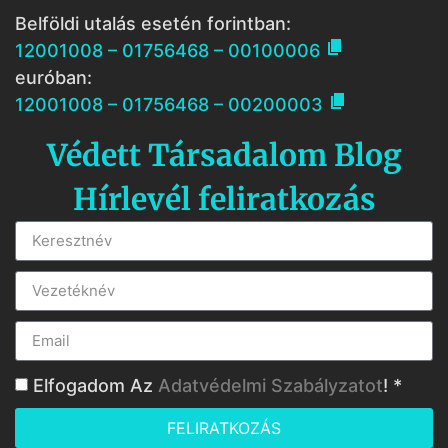
Belföldi utalás esetén forintban:

12001008 – 01756468 – 00100006
euróban:

12001008 – 01756468 – 00200003
Védett Társadalom Blog
Hírlevél feliratkozás
Elfogadom Az
Adatvédelmi Szabályzatot
! *
FELIRATKOZÁS