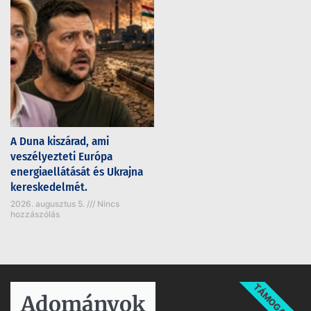
A Duna kiszárad, ami
veszélyezteti Európa
energiaellátását és Ukrajna
kereskedelmét.
2026. augusztus 5.
Nincs
hozzászólás
TÁMOGATÁS
Adományok​