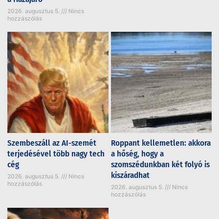
2026. augusztus 5.
Nincs
hozzászólás
Szembeszáll az AI-szemét
Roppant kellemetlen: akkora
terjedésével több nagy tech
a hőség, hogy a
cég
szomszédunkban két folyó is
kiszáradhat
2026. augusztus 5.
Nincs
hozzászólás
2026. augusztus 5.
Nincs
hozzászólás