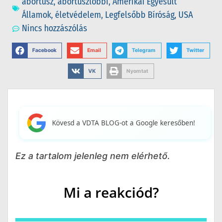
abortusz
,
abortuszlobbi
,
Amerikai Egyesült
Államok
,
életvédelem
,
Legfelsőbb Bíróság
,
USA
Nincs hozzászólás
Facebook
Email
Telegram
Twitter
VK
Nyomtat
Kövesd a VDTA BLOG-ot a Google keresőben!
Ez a tartalom jelenleg nem elérhető.
Mi a reakciód?