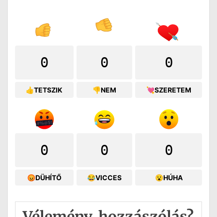
0
0
0
👍TETSZIK
👎NEM
💘SZERETEM
0
0
0
😡DÜHÍTŐ
😂VICCES
😮HÚHA
Vélemény, hozzászólás?