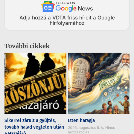
Adja hozzá a VDTA friss híreit a Google
hírfolyamához
További cikkek
Sikerrel zárult a gyűjtés,
Isten haragja
tovább halad végtelen útján
2026. augusztus 5.
Nincs
hozzászólás
a Hazajáró