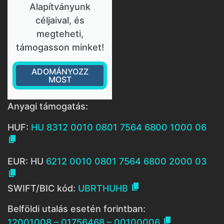
Alapítványunk
céljaival, és
megteheti,
támogasson minket!
ADOMÁNYOZZ
MOST
Anyagi támogatás:
HUF:
HU 8312 0010 0801 7564 6800 1000 06

EUR: HU
6212 0010 0801 7564 6800 2000 03


SWIFT/BIC kód:
UBRTHUHB
Belföldi utalás esetén forintban:

12001008 – 01756468 – 00100006