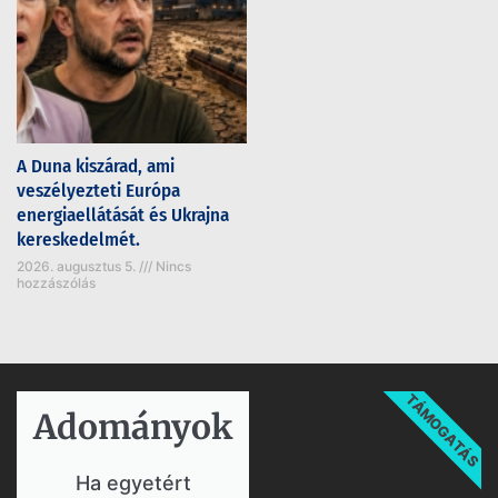
A Duna kiszárad, ami
veszélyezteti Európa
energiaellátását és Ukrajna
kereskedelmét.
2026. augusztus 5.
Nincs
hozzászólás
TÁMOGATÁS
Adományok​
Ha egyetért