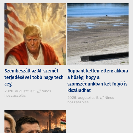
Szembeszáll az AI-szemét
Roppant kellemetlen: akkora
terjedésével több nagy tech
a hőség, hogy a
cég
szomszédunkban két folyó is
kiszáradhat
2026. augusztus 5.
Nincs
hozzászólás
2026. augusztus 5.
Nincs
hozzászólás