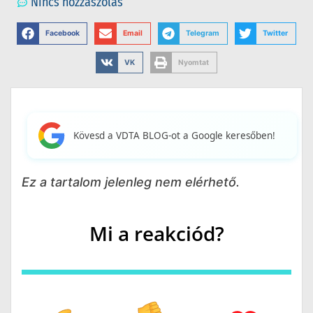
Nincs hozzászólás
Facebook
Email
Telegram
Twitter
VK
Nyomtat
Kövesd a VDTA BLOG-ot a Google keresőben!
Ez a tartalom jelenleg nem elérhető.
Mi a reakciód?