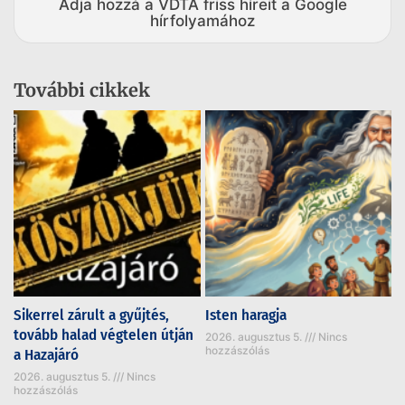
Adja hozzá a VDTA friss híreit a Google
hírfolyamához
További cikkek
Sikerrel zárult a gyűjtés,
Isten haragja
tovább halad végtelen útján
2026. augusztus 5.
Nincs
hozzászólás
a Hazajáró
2026. augusztus 5.
Nincs
hozzászólás