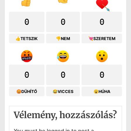
0
0
0
👍TETSZIK
👎NEM
💘SZERETEM
0
0
0
😡DÜHÍTŐ
😂VICCES
😮HÚHA
Vélemény, hozzászólás?
You must be logged in to post a