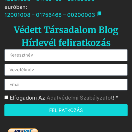
euróban:

12001008 – 01756468 – 00200003
Védett Társadalom Blog
Hírlevél feliratkozás
Elfogadom Az
Adatvédelmi Szabályzatot
! *
FELIRATKOZÁS