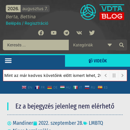
2026.
augusztus 7.
Berta, Bettina
Belépés
/
Regisztráció
📹 VIDEÓK
Mint az már kedves követőink előtt ismert lehet, 2023-tól a Védet
EN
FR
DE
HU
IT
RU
ES
Ez a bejegyzés jelenleg nem elérhető
Mandiner
2022. szeptember 28.
LMBTQ