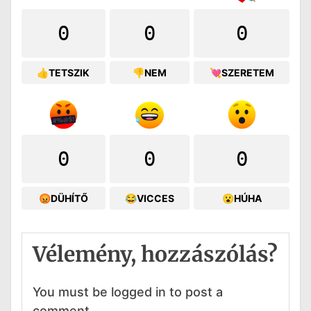
0
0
0
👍TETSZIK
👎NEM
💘SZERETEM
0
0
0
😡DÜHÍTŐ
😂VICCES
😮HÚHA
Vélemény, hozzászólás?
You must be logged in to post a
comment.