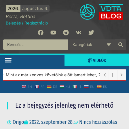
2026.
augusztus 6.
Berta, Bettina
Belépés
/
Regisztráció
📹 VIDEÓK
Mint az már kedves követőink előtt ismert lehet, 2023-tól a Véde
EN
FR
DE
HU
IT
RU
ES
Ez a bejegyzés jelenleg nem elérhető
Origo
2022. szeptember 28.
Nincs hozzászólás