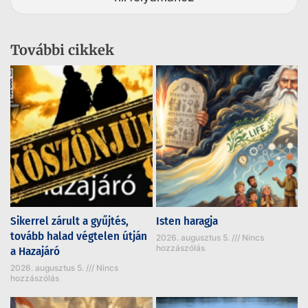
További cikkek
Sikerrel zárult a gyűjtés,
Isten haragja
tovább halad végtelen útján
2026. augusztus 5.
Nincs
hozzászólás
a Hazajáró
2026. augusztus 5.
Nincs
hozzászólás