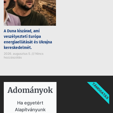
A Duna kiszárad, ami
veszélyezteti Európa
energiaellátását és Ukrajna
kereskedelmét.
2026. augusztus 5.
Nincs
hozzászólás
TÁMOGATÁS
Adományok​
Ha egyetért
Alapítványunk