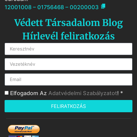

12001008 – 01756468 – 00200003
Védett Társadalom Blog
Hírlevél feliratkozás
Elfogadom Az
Adatvédelmi Szabályzatot
! *
FELIRATKOZÁS