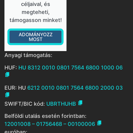
céljaival, és
megteheti,
támogasson minket!
ADOMÁNYOZZ
MOST
Anyagi támogatás:
HUF:
HU 8312 0010 0801 7564 6800 1000 06

EUR: HU
6212 0010 0801 7564 6800 2000 03


SWIFT/BIC kód:
UBRTHUHB
Belföldi utalás esetén forintban:

12001008 – 01756468 – 00100006
euróban: