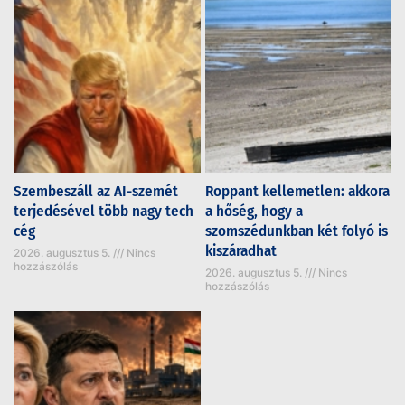
Szembeszáll az AI-szemét
Roppant kellemetlen: akkora
terjedésével több nagy tech
a hőség, hogy a
cég
szomszédunkban két folyó is
kiszáradhat
2026. augusztus 5.
Nincs
hozzászólás
2026. augusztus 5.
Nincs
hozzászólás