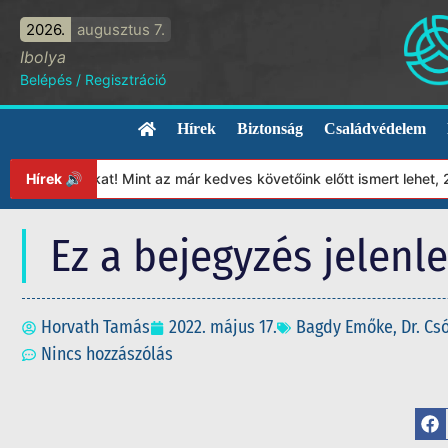
2026.
augusztus 7.
Ibolya
Belépés
/
Regisztráció
Hírek
Biztonság
Családvédelem
tványunkat! Mint az már kedves követőink előtt ismert lehet, 202
Hírek 🔊
Ez a bejegyzés jelenl
Horvath Tamás
2022. május 17.
Bagdy Emőke
,
Dr. Cs
Nincs hozzászólás