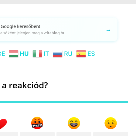
 Google keresőben!
→
gy elsőként jelenjen meg a vdtablog.hu
DE
HU
IT
RU
ES
 a reakciód?