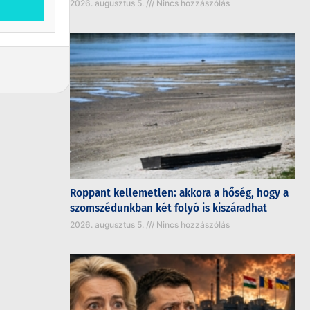
2026. augusztus 5.
Nincs hozzászólás
Roppant kellemetlen: akkora a hőség, hogy a
szomszédunkban két folyó is kiszáradhat
2026. augusztus 5.
Nincs hozzászólás