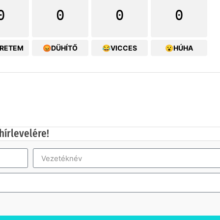
0
0
0
0
ERETEM
😡DÜHÍTŐ
😂VICCES
😮HÚHA
hírlevelére!