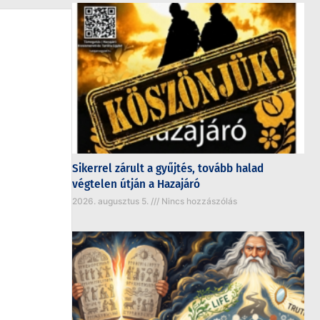
Sikerrel zárult a gyűjtés, tovább halad
végtelen útján a Hazajáró
2026. augusztus 5.
Nincs hozzászólás