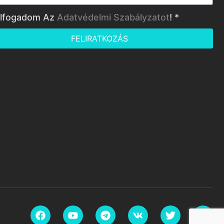
lfogadom Az
Adatvédelmi Szabályzatot
! *
FELIRATKOZÁS