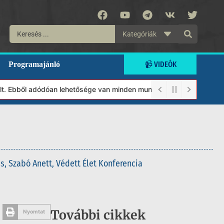
Kategóriák
📹 VIDEÓK
Programajánló
 Ebből adódóan lehetősége van minden munkánkat segíteni kívánó m
ás
,
Szabó Anett
,
Védett Élet Konferencia
További cikkek
Nyomtat