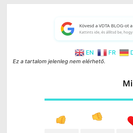
Kövesd a VDTA BLOG-ot a
Kattints ide, és állítsd be, ho
EN
FR
Ez a tartalom jelenleg nem elérhető.
Mi