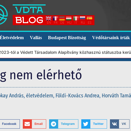
EN
FR
DE
HU
IT
RU
ES
Életvédelem
Vallás
Budapest Bizottság
Védőtársaink írták
3-tól a Védett Társadalom Alapítvány közhasznú státuszba került.
eg nem elérhető
ókay András
,
életvédelem
,
Földi-Kovács Andrea
,
Horváth Tam
Facebook
Email
Telegram
Twitter
VK