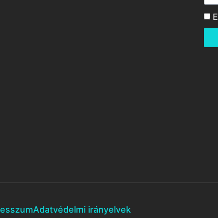
E
resszum
Adatvédelmi irányelvek