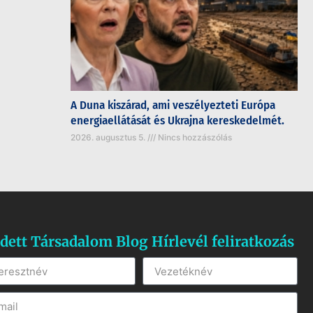
A Duna kiszárad, ami veszélyezteti Európa
energiaellátását és Ukrajna kereskedelmét.
2026. augusztus 5.
Nincs hozzászólás
dett Társadalom Blog Hírlevél feliratkozás