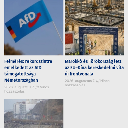
Felmérés: rekordszintre
Marokkó és Törökország lett
emelkedett az AfD
az EU–Kína kereskedelmi vita
támogatottsága
új frontvonala
Németországban
2026. augusztus 7.
Nincs
hozzászólás
2026. augusztus 7.
Nincs
hozzászólás