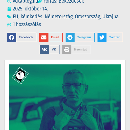
vdtablog.hu
Forrás: Bekezdesek
2025. október 14.
EU
,
kémkedés
,
Németország
,
Oroszország
,
Ukrajna
1 hozzászólás
Facebook
Email
Telegram
Twitter
VK
Nyomtat