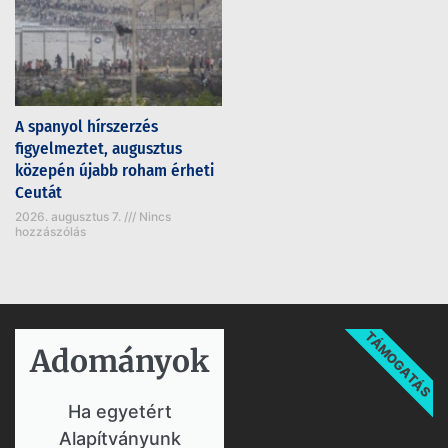
A spanyol hírszerzés
figyelmeztet, augusztus
közepén újabb roham érheti
Ceutát
2026. augusztus 7.
Nincs
hozzászólás
TÁMOGATÁS
Adományok​
Ha egyetért
Alapítványunk