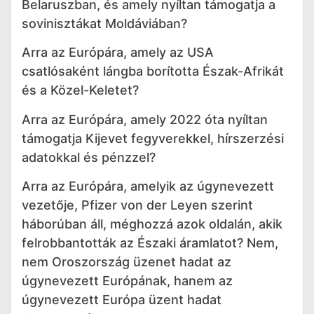
Belaruszban, és amely nyíltan támogatja a
sovinisztákat Moldáviában?
Arra az Európára, amely az USA
csatlósaként lángba borította Észak-Afrikát
és a Közel-Keletet?
Arra az Európára, amely 2022 óta nyíltan
támogatja Kijevet fegyverekkel, hírszerzési
adatokkal és pénzzel?
Arra az Európára, amelyik az úgynevezett
vezetője, Pfizer von der Leyen szerint
háborúban áll, méghozzá azok oldalán, akik
felrobbantották az Északi áramlatot? Nem,
nem Oroszország üzenet hadat az
úgynevezett Európának, hanem az
úgynevezett Európa üzent hadat