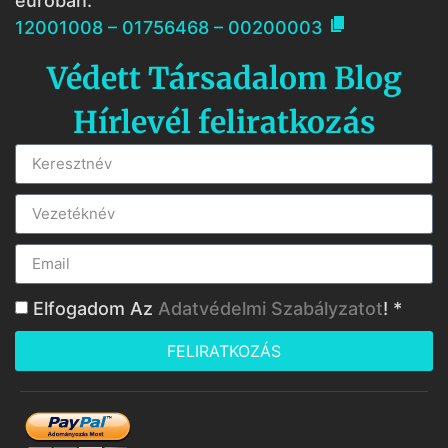
euróban:

12001008 – 01756468 – 00200003
Védett Társadalom Blog
Hírlevél feliratkozás
Elfogadom Az
Adatvédelmi Szabályzatot
! *
FELIRATKOZÁS