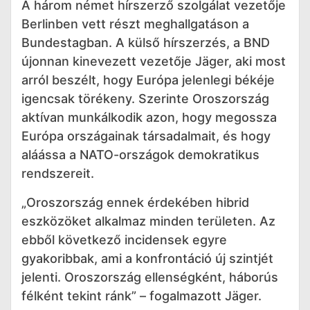
A három német hírszerző szolgálat vezetője
Berlinben vett részt meghallgatáson a
Bundestagban. A külső hírszerzés, a BND
újonnan kinevezett vezetője Jäger, aki most
arról beszélt, hogy Európa jelenlegi békéje
igencsak törékeny. Szerinte Oroszország
aktívan munkálkodik azon, hogy megossza
Európa országainak társadalmait, és hogy
aláássa a NATO-országok demokratikus
rendszereit.
„Oroszország ennek érdekében hibrid
eszközöket alkalmaz minden területen. Az
ebből következő incidensek egyre
gyakoribbak, ami a konfrontáció új szintjét
jelenti. Oroszország ellenségként, háborús
félként tekint ránk” – fogalmazott Jäger.