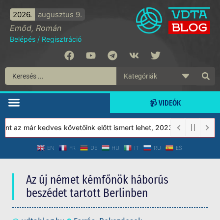
2026.
augusztus 9.
Emőd, Román
Belépés
/
Regisztráció
📹 VIDEÓK
 már kedves követőink előtt ismert lehet, 2023-tól a Védett Társ
EN
FR
DE
HU
IT
RU
ES
Az új német kémfőnök háborús
beszédet tartott Berlinben