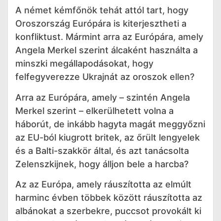
A német kémfőnök tehát attól tart, hogy
Oroszország Európára is kiterjesztheti a
konfliktust. Mármint arra az Európára, amely
Angela Merkel szerint álcaként használta a
minszki megállapodásokat, hogy
felfegyverezze Ukrajnát az oroszok ellen?
Arra az Európára, amely – szintén Angela
Merkel szerint – elkerülhetett volna a
háborút, de inkább hagyta magát meggyőzni
az EU-ból kiugrott britek, az őrült lengyelek
és a Balti-szakkör által, és azt tanácsolta
Zelenszkijnek, hogy álljon bele a harcba?
Az az Európa, amely ráuszította az elmúlt
harminc évben többek között ráuszította az
albánokat a szerbekre, puccsot provokált ki