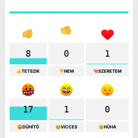
8
0
1
👍TETSZIK
👎NEM
💘SZERETEM
17
1
0
😡DÜHÍTŐ
😂VICCES
😮HÚHA