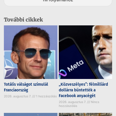
További cikkek
Totális válságot szimulál
„Közveszélyes”: félmilliárd
Franciaország
dollárra büntették a
Facebook anyacégét
2026. augusztus 7.
1 hozzászólás
2026. augusztus 7.
Nincs
hozzászólás