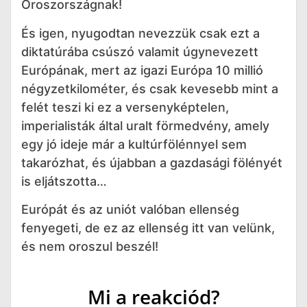
Oroszországnak!
És igen, nyugodtan nevezzük csak ezt a
diktatúrába csúszó valamit úgynevezett
Európának, mert az igazi Európa 10 millió
négyzetkilométer, és csak kevesebb mint a
felét teszi ki ez a versenyképtelen,
imperialisták által uralt förmedvény, amely
egy jó ideje már a kultúrfölénnyel sem
takarózhat, és újabban a gazdasági fölényét
is eljátszotta…
Európát és az uniót valóban ellenség
fenyegeti, de ez az ellenség itt van velünk,
és nem oroszul beszél!
Mi a reakciód?