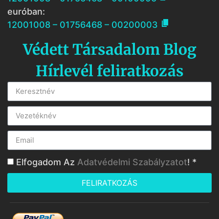
euróban:

12001008 – 01756468 – 00200003
Védett Társadalom Blog
Hírlevél feliratkozás
Elfogadom Az
Adatvédelmi Szabályzatot
! *
FELIRATKOZÁS