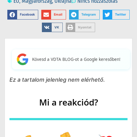
EU
,
Magyarország
,
Ukrajna
Nincs hozzászólás
Facebook
Email
Telegram
Twitter
VK
Nyomtat
Kövesd a VDTA BLOG-ot a Google keresőben!
Ez a tartalom jelenleg nem elérhető.
Mi a reakciód?