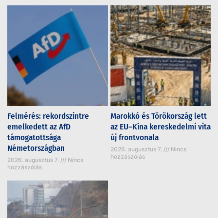
Felmérés: rekordszintre
Marokkó és Törökország lett
emelkedett az AfD
az EU–Kína kereskedelmi vita
támogatottsága
új frontvonala
Németországban
2026. augusztus 7.
Nincs
hozzászólás
2026. augusztus 7.
Nincs
hozzászólás