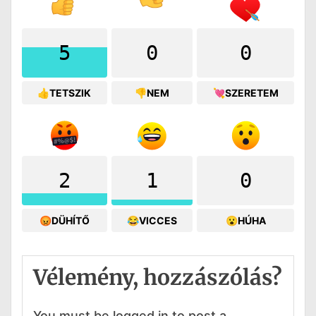
5
0
0
👍TETSZIK
👎NEM
💘SZERETEM
2
1
0
😡DÜHÍTŐ
😂VICCES
😮HÚHA
Vélemény, hozzászólás?
You must be logged in to post a