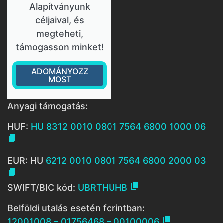
Alapítványunk
céljaival, és
megteheti,
támogasson minket!
ADOMÁNYOZZ
MOST
Anyagi támogatás:
HUF:
HU 8312 0010 0801 7564 6800 1000 06

EUR: HU
6212 0010 0801 7564 6800 2000 03


SWIFT/BIC kód:
UBRTHUHB
Belföldi utalás esetén forintban:

12001008 – 01756468 – 00100006