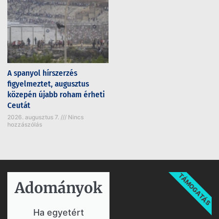
A spanyol hírszerzés
figyelmeztet, augusztus
közepén újabb roham érheti
Ceutát
2026. augusztus 7.
Nincs
hozzászólás
TÁMOGATÁS
Adományok​
Ha egyetért