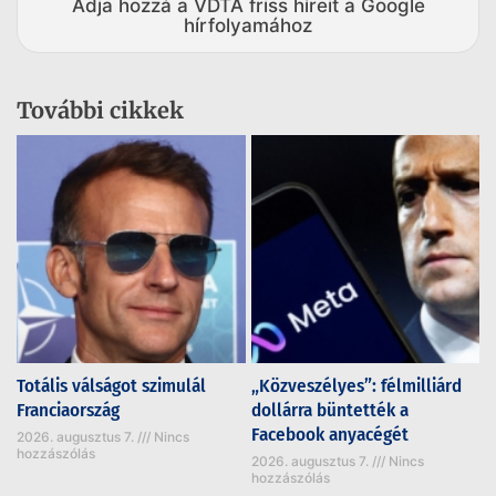
Adja hozzá a VDTA friss híreit a Google
hírfolyamához
További cikkek
Totális válságot szimulál
„Közveszélyes”: félmilliárd
Franciaország
dollárra büntették a
Facebook anyacégét
2026. augusztus 7.
Nincs
hozzászólás
2026. augusztus 7.
Nincs
hozzászólás