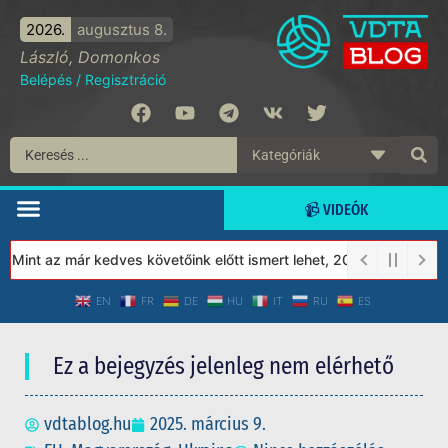
2026.
augusztus 8.
László, Domonkos
Belépés
/
Regisztráció
📹 VIDEÓK
Mint az már kedves követőink előtt ismert lehet, 2023-tól a Védet
EN
FR
DE
HU
IT
RU
ES
Ez a bejegyzés jelenleg nem elérhető
vdtablog.hu
2025. március 9.