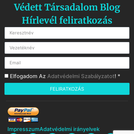
Védett Társadalom Blog
Hírlevél feliratkozás
Elfogadom Az
Adatvédelmi Szabályzatot
! *
FELIRATKOZÁS
Impresszum
Adatvédelmi irányelvek