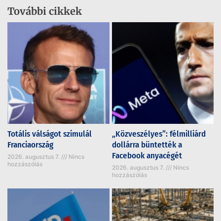
További cikkek
Totális válságot szimulál
„Közveszélyes”: félmilliárd
Franciaország
dollárra büntették a
Facebook anyacégét
2026. augusztus 7.
Nincs
hozzászólás
2026. augusztus 7.
Nincs
hozzászólás