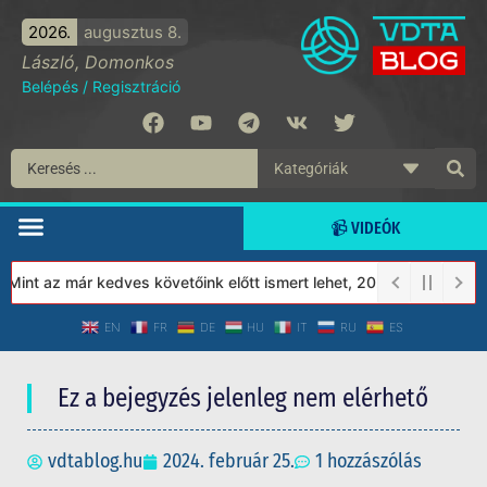
2026.
augusztus 8.
László, Domonkos
Belépés
/
Regisztráció
📹 VIDEÓK
int az már kedves követőink előtt ismert lehet, 2023-tól a Védett
EN
FR
DE
HU
IT
RU
ES
Ez a bejegyzés jelenleg nem elérhető
vdtablog.hu
2024. február 25.
1 hozzászólás