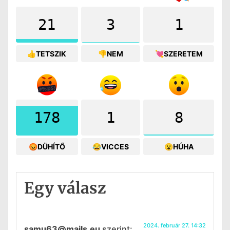
21
3
1
👍TETSZIK
👎NEM
💘SZERETEM
178
1
8
😡DÜHÍTŐ
😂VICCES
😮HÚHA
Egy válasz
2024. február 27. 14:32
samu63@mails.eu
szerint: