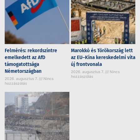
Felmérés: rekordszintre
Marokkó és Törökország lett
emelkedett az AfD
az EU–Kína kereskedelmi vita
támogatottsága
új frontvonala
Németországban
2026. augusztus 7.
Nincs
hozzászólás
2026. augusztus 7.
Nincs
hozzászólás