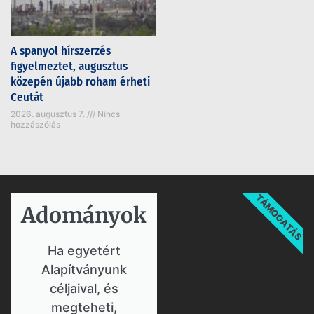
A spanyol hírszerzés
figyelmeztet, augusztus
közepén újabb roham érheti
Ceutát
2026. augusztus 7.
Nincs
hozzászólás
TÁMOGATÁS
Adományok​
Ha egyetért
Alapítványunk
céljaival, és
megteheti,