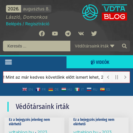
2026.
augusztus 8.
László, Domonkos
Belépés
/
Regisztráció
📹 VIDEÓK
t! Mint az már kedves követőink előtt ismert lehet, 2023-tól a Vé
EN
FR
DE
HU
IT
RU
ES
Védőtársaink írták
Ez a bejegyzés jelenleg nem
Ez a bejegyzés jelenleg nem
elérhető
elérhető
vdtablog.hu
2023.
vdtablog.hu
2023.