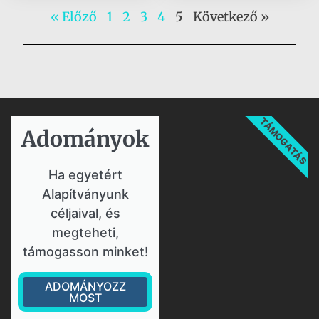
« Előző
1
2
3
4
5
Következő »
TÁMOGATÁS
Adományok​
Ha egyetért
Alapítványunk
céljaival, és
megteheti,
támogasson minket!
ADOMÁNYOZZ
MOST