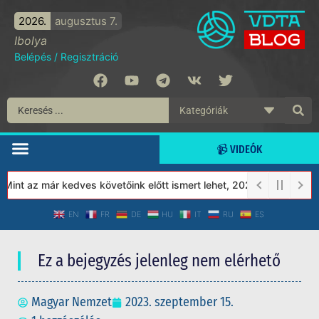
2026.
augusztus 7.
Ibolya
Belépés
/
Regisztráció
📹 VIDEÓK
int az már kedves követőink előtt ismert lehet, 2023-tól a Védett
EN
FR
DE
HU
IT
RU
ES
Ez a bejegyzés jelenleg nem elérhető
Magyar Nemzet
2023. szeptember 15.