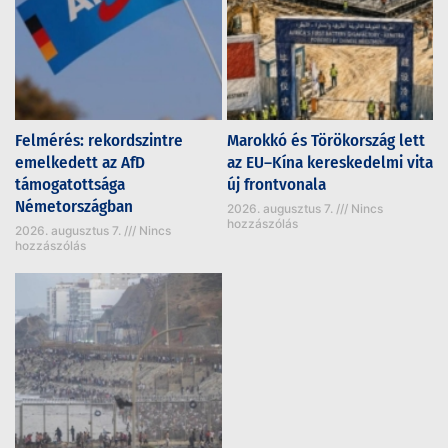
Felmérés: rekordszintre
Marokkó és Törökország lett
emelkedett az AfD
az EU–Kína kereskedelmi vita
támogatottsága
új frontvonala
Németországban
2026. augusztus 7.
Nincs
hozzászólás
2026. augusztus 7.
Nincs
hozzászólás