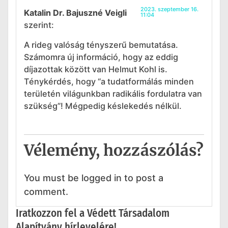
2023. szeptember 16.
Katalin Dr. Bajuszné Veigli
11:04
szerint:
A rideg valóság tényszerű bemutatása.
Számomra új információ, hogy az eddig
díjazottak között van Helmut Kohl is.
Ténykérdés, hogy “a tudatformálás minden
területén világunkban radikális fordulatra van
szükség”! Mégpedig késlekedés nélkül.
Vélemény, hozzászólás?
You must be logged in to post a
comment.
Iratkozzon fel a Védett Társadalom
Alapítvány hírlevelére!