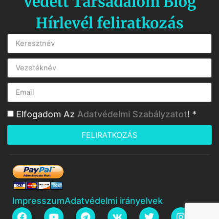
Védett Társadalom Blog
Hírlevél feliratkozás
Elfogadom Az
Adatvédelmi Szabályzatot
! *
FELIRATKOZÁS
Impresszum
Adatvédelmi irányelvek