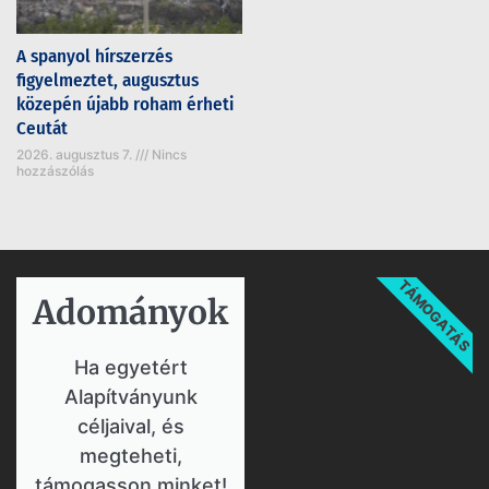
A spanyol hírszerzés
figyelmeztet, augusztus
közepén újabb roham érheti
Ceutát
2026. augusztus 7.
Nincs
hozzászólás
TÁMOGATÁS
Adományok​
Ha egyetért
Alapítványunk
céljaival, és
megteheti,
támogasson minket!