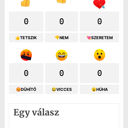
0
0
0
👍TETSZIK
👎NEM
💘SZERETEM
0
0
0
😡DÜHÍTŐ
😂VICCES
😮HÚHA
Egy válasz