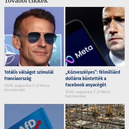
További cikkek
Totális válságot szimulál
„Közveszélyes”: félmilliárd
Franciaország
dollárra büntették a
Facebook anyacégét
2026. augusztus 7.
Nincs
hozzászólás
2026. augusztus 7.
Nincs
hozzászólás