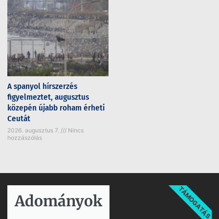
A spanyol hírszerzés
figyelmeztet, augusztus
közepén újabb roham érheti
Ceutát
2026. augusztus 7.
Nincs
hozzászólás
TÁMOGATÁS
Adományok​