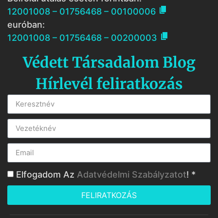

12001008 – 01756468 – 00100006
euróban:

12001008 – 01756468 – 00200003
Védett Társadalom Blog
Hírlevél feliratkozás
Elfogadom Az
Adatvédelmi Szabályzatot
! *
FELIRATKOZÁS