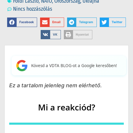
Földi László
,
NATO
,
Oroszország
,
Ukrajna
Nincs hozzászólás
Facebook
Email
Telegram
Twitter
VK
Nyomtat
Kövesd a VDTA BLOG-ot a Google keresőben!
Ez a tartalom jelenleg nem elérhető.
Mi a reakciód?