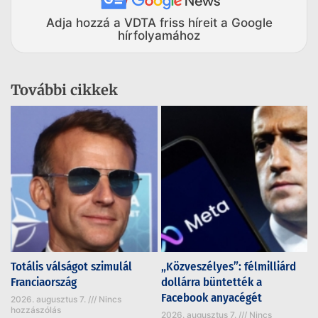
Adja hozzá a VDTA friss híreit a Google
hírfolyamához
További cikkek
Totális válságot szimulál
„Közveszélyes”: félmilliárd
Franciaország
dollárra büntették a
Facebook anyacégét
2026. augusztus 7.
Nincs
hozzászólás
2026. augusztus 7.
Nincs