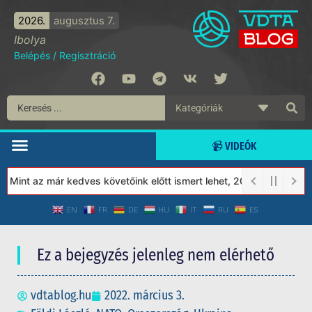
2026.
augusztus 7.
Ibolya
Belépés
/
Regisztráció
📹 VIDEÓK
int az már kedves követőink előtt ismert lehet, 2023-tól a Védet
EN
FR
DE
HU
IT
RU
ES
Ez a bejegyzés jelenleg nem elérhető
vdtablog.hu
2022. március 3.