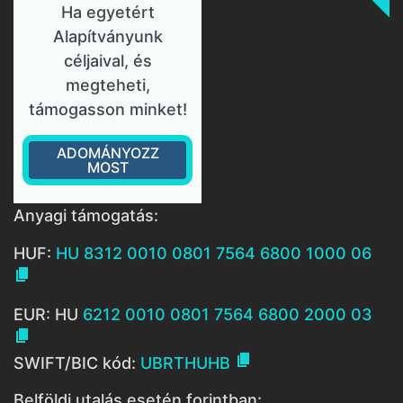
Ha egyetért
Alapítványunk
céljaival, és
megteheti,
támogasson minket!
ADOMÁNYOZZ
MOST
Anyagi támogatás:
HUF:
HU 8312 0010 0801 7564 6800 1000 06

EUR: HU
6212 0010 0801 7564 6800 2000 03


SWIFT/BIC kód:
UBRTHUHB
Belföldi utalás esetén forintban: