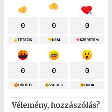
0
0
0
👍TETSZIK
👎NEM
💘SZERETEM
0
0
0
😡DÜHÍTŐ
😂VICCES
😮HÚHA
Vélemény, hozzászólás?