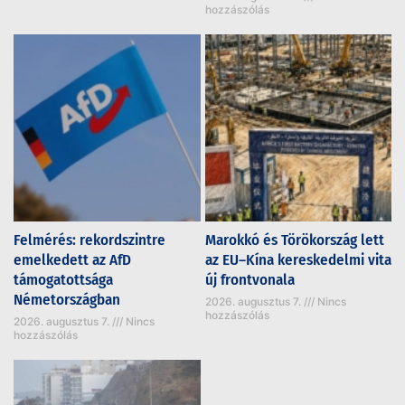
hozzászólás
Felmérés: rekordszintre
Marokkó és Törökország lett
emelkedett az AfD
az EU–Kína kereskedelmi vita
támogatottsága
új frontvonala
Németországban
2026. augusztus 7.
Nincs
hozzászólás
2026. augusztus 7.
Nincs
hozzászólás