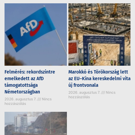
Felmérés: rekordszintre
Marokkó és Törökország lett
emelkedett az AfD
az EU–Kína kereskedelmi vita
támogatottsága
új frontvonala
Németországban
2026. augusztus 7.
Nincs
hozzászólás
2026. augusztus 7.
Nincs
hozzászólás