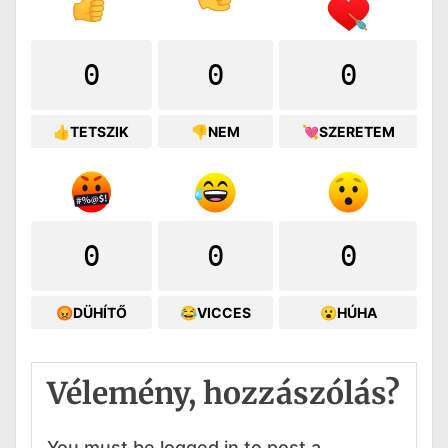
0
0
0
👍TETSZIK
👎NEM
💘SZERETEM
0
0
0
😡DÜHÍTŐ
😂VICCES
😮HÚHA
Vélemény, hozzászólás?
You must be logged in to post a