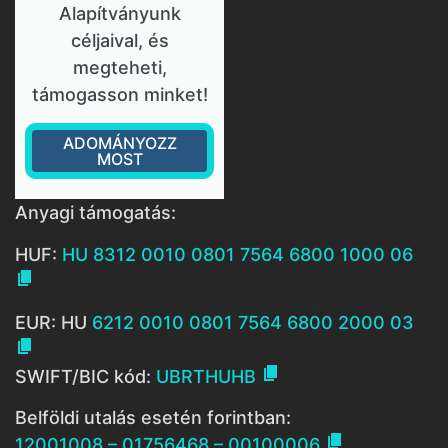
Alapítványunk
céljaival, és
megteheti,
támogasson minket!
ADOMÁNYOZZ
MOST
Anyagi támogatás:
HUF:
HU 8312 0010 0801 7564 6800 1000 06

EUR: HU
6212 0010 0801 7564 6800 2000 03


SWIFT/BIC kód:
UBRTHUHB
Belföldi utalás esetén forintban:

12001008 – 01756468 – 00100006