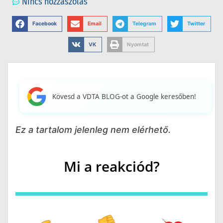
Nincs hozzászólás
Facebook
Email
Telegram
Twitter
VK
Nyomtat
Kövesd a VDTA BLOG-ot a Google keresőben!
Ez a tartalom jelenleg nem elérhető.
Mi a reakciód?