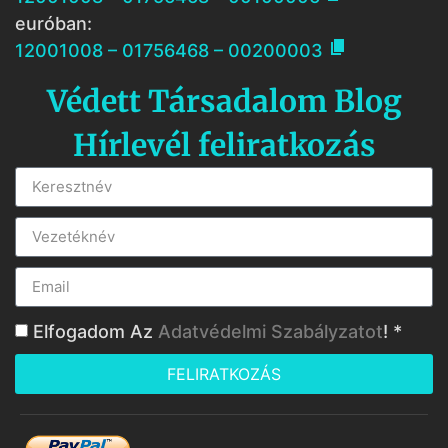
euróban:

12001008 – 01756468 – 00200003
Védett Társadalom Blog
Hírlevél feliratkozás
Elfogadom Az
Adatvédelmi Szabályzatot
! *
FELIRATKOZÁS