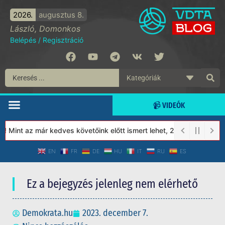
2026.
augusztus 8.
László, Domonkos
Belépés
/
Regisztráció
📹 VIDEÓK
Mint az már kedves követőink előtt ismert lehet, 2023-tól a Véde
EN
FR
DE
HU
IT
RU
ES
Ez a bejegyzés jelenleg nem elérhető
Demokrata.hu
2023. december 7.