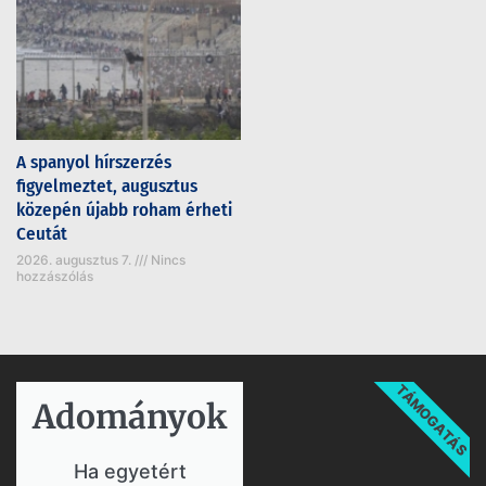
A spanyol hírszerzés
figyelmeztet, augusztus
közepén újabb roham érheti
Ceutát
2026. augusztus 7.
Nincs
hozzászólás
TÁMOGATÁS
Adományok​
Ha egyetért