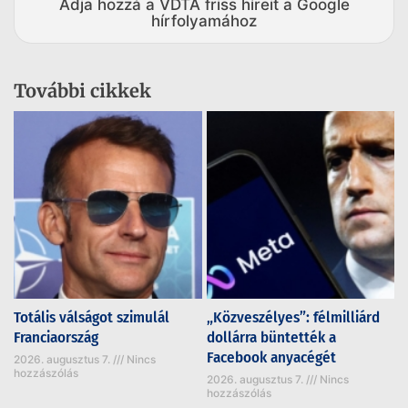
Adja hozzá a VDTA friss híreit a Google
hírfolyamához
További cikkek
Totális válságot szimulál
„Közveszélyes”: félmilliárd
Franciaország
dollárra büntették a
Facebook anyacégét
2026. augusztus 7.
Nincs
hozzászólás
2026. augusztus 7.
Nincs
hozzászólás