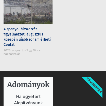
A spanyol hírszerzés
figyelmeztet, augusztus
közepén újabb roham érheti
Ceutát
2026. augusztus 7.
Nincs
hozzászólás
TÁMOGATÁS
Adományok​
Ha egyetért
Alapítványunk