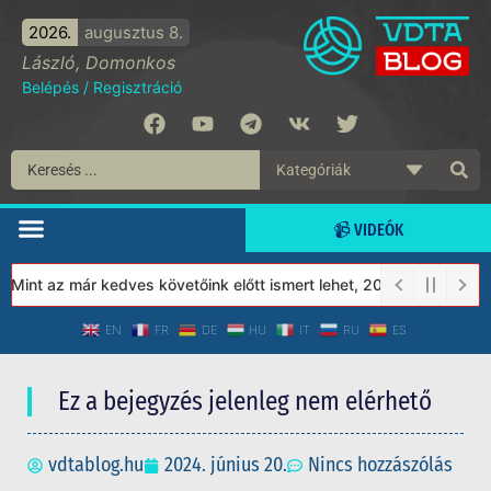
2026.
augusztus 8.
László, Domonkos
Belépés
/
Regisztráció
📹 VIDEÓK
int az már kedves követőink előtt ismert lehet, 2023-tól a Védet
EN
FR
DE
HU
IT
RU
ES
Ez a bejegyzés jelenleg nem elérhető
vdtablog.hu
2024. június 20.
Nincs hozzászólás