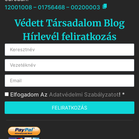

12001008 – 01756468 – 00200003
Védett Társadalom Blog
Hírlevél feliratkozás
Elfogadom Az
Adatvédelmi Szabályzatot
! *
FELIRATKOZÁS