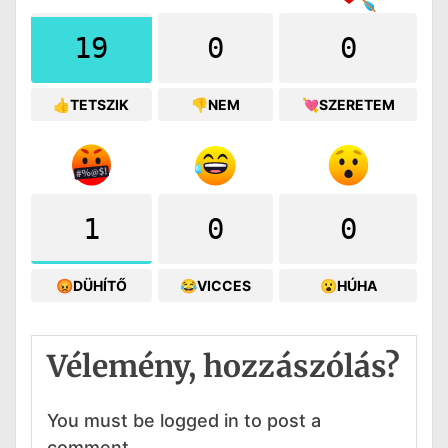
19
0
0
👍TETSZIK
👎NEM
💘SZERETEM
1
0
0
😡DÜHÍTŐ
😂VICCES
😮HÚHA
Vélemény, hozzászólás?
You must be logged in to post a
comment.