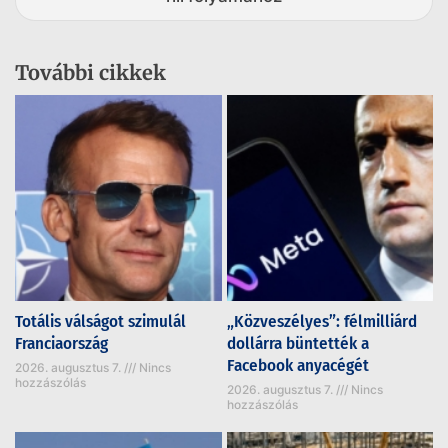
További cikkek
Totális válságot szimulál
„Közveszélyes”: félmilliárd
Franciaország
dollárra büntették a
Facebook anyacégét
2026. augusztus 7.
Nincs
hozzászólás
2026. augusztus 7.
Nincs
hozzászólás