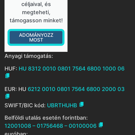
céljaival, és
megteheti,
támogasson minket!
ADOMÁNYOZZ
MOST
Anyagi támogatás:
HUF:
HU 8312 0010 0801 7564 6800 1000 06

EUR: HU
6212 0010 0801 7564 6800 2000 03


SWIFT/BIC kód:
UBRTHUHB
Belföldi utalás esetén forintban:

12001008 – 01756468 – 00100006
euróban: