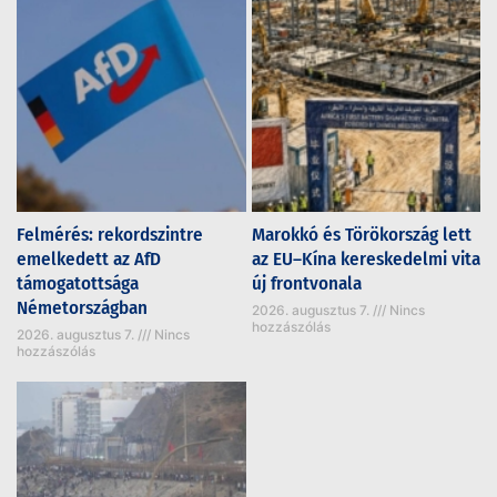
Felmérés: rekordszintre
Marokkó és Törökország lett
emelkedett az AfD
az EU–Kína kereskedelmi vita
támogatottsága
új frontvonala
Németországban
2026. augusztus 7.
Nincs
hozzászólás
2026. augusztus 7.
Nincs
hozzászólás