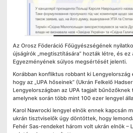
Az Orosz Föderáció Főügyészségének nyilatkozat
újságírók „megtisztítására” hozták létre, és e
Egyezményének súlyos megsértését jelenti.
Korábban konfliktus robbant ki Lengyelország 
hogy az „UPA hőseinek” (Ukrán Felkelő Hadser
Lengyelországban az UPA tagjait bűnözőknek tek
amelynek során több mint 100 ezer lengyel áll
Karol Nawrocki lengyel elnök ennek kapcsán me
ukrán tisztviselők úgy döntöttek, hogy lemonda
Fehér Sas-rendeket három volt ukrán elnök – 