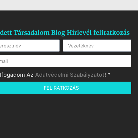
dett Társadalom Blog Hírlevél feliratkozás
lfogadom Az
Adatvédelmi Szabályzatot
! *
FELIRATKOZÁS