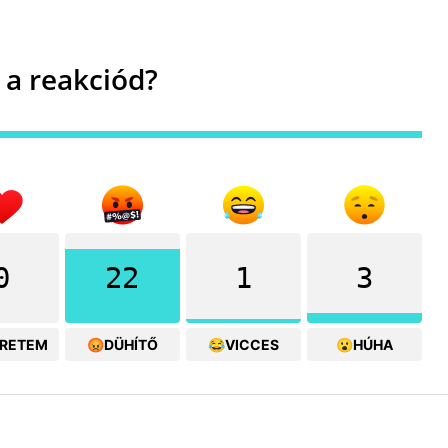
 a reakciód?
0
22
1
3
ERETEM
😡DÜHÍTŐ
😂VICCES
😮HÚHA