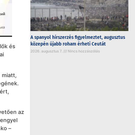
A spanyol hírszerzés figyelmeztet, augusztus
közepén újabb roham érheti Ceutát
lők és
2026. augusztus 7.
Nincs hozzászólás
ai
 miatt,
égének.
ért,
vetően az
lengyel
nko –