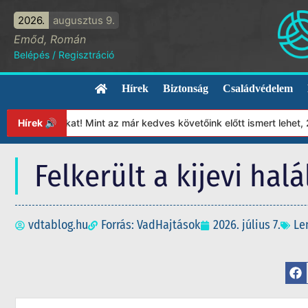
2026.
augusztus 9.
Emőd, Román
Belépés
/
Regisztráció
Hírek
Biztonság
Családvédelem
nkat! Mint az már kedves követőink előtt ismert lehet, 2023-tól 
Hírek 🔊
Felkerült a kijevi halá
vdtablog.hu
Forrás: VadHajtások
2026. július 7.
Le