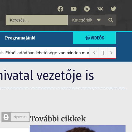
Kategóriák
📹 VIDEÓK
Programajánló
 adódóan lehetősége van minden munkánkat segíteni kívánó magánsz
hivatal vezetője is
További cikkek
Nyomtat