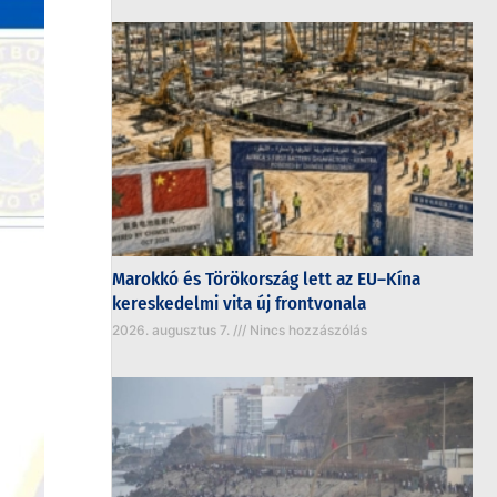
Marokkó és Törökország lett az EU–Kína
kereskedelmi vita új frontvonala
2026. augusztus 7.
Nincs hozzászólás