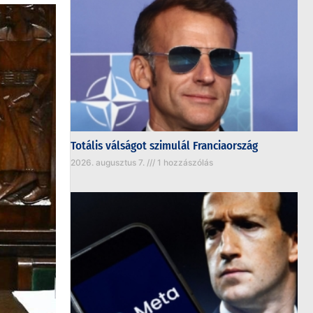
Totális válságot szimulál Franciaország
2026. augusztus 7.
1 hozzászólás