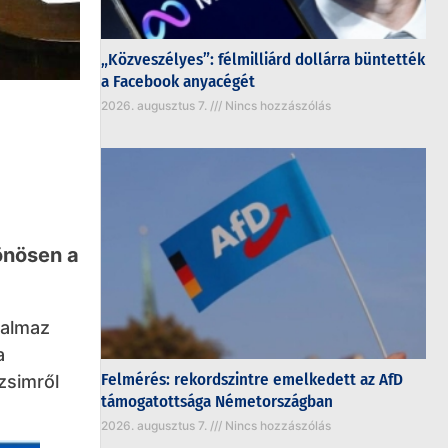
„Közveszélyes”: félmilliárd dollárra büntették
a Facebook anyacégét
2026. augusztus 7.
Nincs hozzászólás
lönösen a
talmaz
a
Felmérés: rekordszintre emelkedett az AfD
zsimről
támogatottsága Németországban
2026. augusztus 7.
Nincs hozzászólás