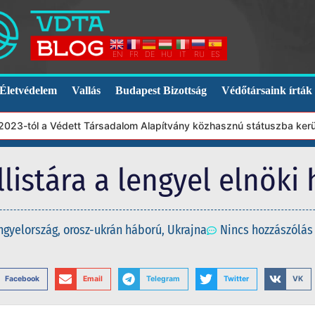
EN
FR
DE
HU
IT
RU
ES
Életvédelem
Vallás
Budapest Bizottság
Védőtársaink írták
a Védett Társadalom Alapítvány közhasznú státuszba került. Ebből
llistára a lengyel elnöki 
ngyelország
,
orosz-ukrán háború
,
Ukrajna
Nincs hozzászólás
Facebook
Email
Telegram
Twitter
VK