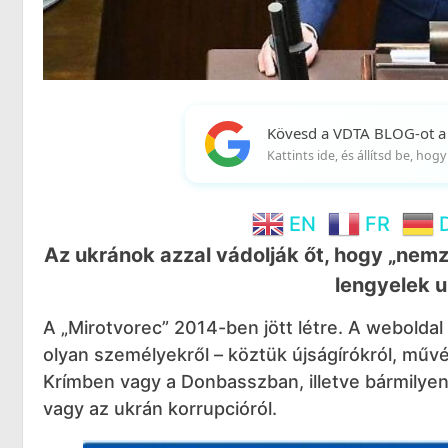
Kövesd a VDTA BLOG-ot a
Kattints ide, és állítsd be, ho
EN
FR
Az ukránok azzal vádolják őt, hogy „nemze
lengyelek u
A „Mirotvorec” 2014-ben jött létre. A weboldal
olyan személyekről – köztük újságírókról, művész
Krímben vagy a Donbasszban, illetve bármilyen 
vagy az ukrán korrupcióról.