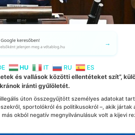
 Google keresőben!
→
gy elsőként jelenjen meg a vdtablog.hu
DE
HU
IT
RU
ES
tek és vallások közötti ellentéteket szít”, kü
kránok iránti gyűlöletét.
 illegális úton összegyűjtött személyes adatokat tar
ekről, sportolókról és politikusokról –, akik jártak 
más okból negatív megnyilvánulásuk volt a kijevi re