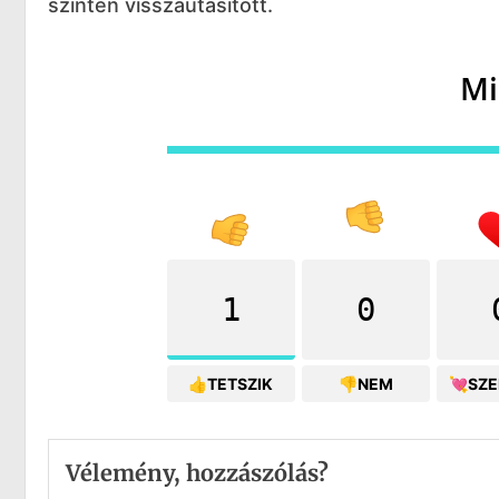
szintén visszautasított.
Mi
1
0
👍TETSZIK
👎NEM
💘SZ
Vélemény, hozzászólás?