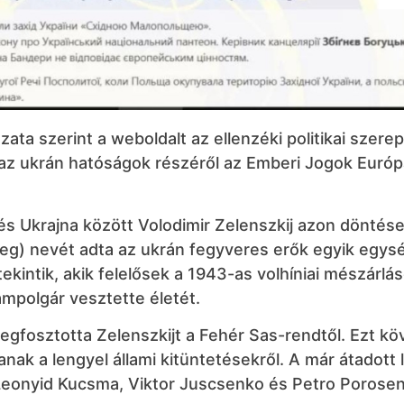
a szerint a weboldalt az ellenzéki politikai szerep
z az ukrán hatóságok részéről az Emberi Jogok Európ
és Ukrajna között Volodimir Zelenszkij azon döntése
eg) nevét adta az ukrán fegyveres erők egyik egys
intik, akik felelősek a 1943-as volhíniai mészárlás
ampolgár vesztette életét.
gfosztotta Zelenszkijt a Fehér Sas-rendtől. Ezt kö
nak a lengyel állami kitüntetésekről. A már átadott 
Leonyid Kucsma, Viktor Juscsenko és Petro Porose