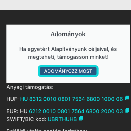
Adományok​
Ha egyetért Alapítványunk céljaival, és
megteheti, támogasson minket!
ADOMÁNYOZZ MOST
Anyagi támogatás:

HUF:
HU 8312 0010 0801 7564 6800 1000 06

EUR: HU
6212 0010 0801 7564 6800 2000 03

SWIFT/BIC kód:
UBRTHUHB