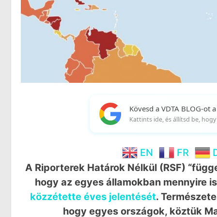
Kövesd a VDTA BLOG-ot a
Kattints ide, és állítsd be, ho
EN
FR
A Riporterek Határok Nélkül (RSF) “függe
hogy az egyes államokban mennyire is
közzétette éves jelentését
. Természetes
hogy egyes országok, köztük Mag