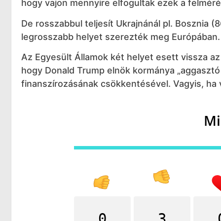
hogy vajon mennyire elfogultak ezek a felméré
De rosszabbul teljesít Ukrajnánál pl. Bosznia (
legrosszabb helyet szerezték meg Európában.
Az Egyesült Államok két helyet esett vissza az
hogy Donald Trump elnök kormánya „aggasztó ro
finanszírozásának csökkentésével. Vagyis, ha vál
Mi
0
3