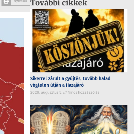
További cikkek
Nyomtat
Sikerrel zárult a gyűjtés, tovább halad
végtelen útján a Hazajáró
2026. augusztus 5.
Nincs hozzászólás