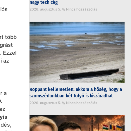
nagy tech cég
iós
2026. augusztus 5.
Nincs hozzászólás
nt több
ugrást
. Ezzel
i az
Roppant kellemetlen: akkora a hőség, hogy a
r a
szomszédunkban két folyó is kiszáradhat
.
2026. augusztus 5.
Nincs hozzászólás
 az
yis
rdés,