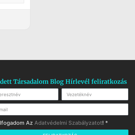
dett Társadalom Blog Hírlevél feliratkozás
lfogadom Az
Adatvédelmi Szabályzatot
! *