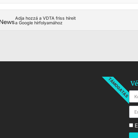
Adja hozzá a VDTA friss híreit
a Google hírfolyamához
TÁMOGATÁS
Vé
E