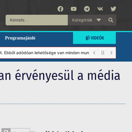
Kategóriák
📹 VIDEÓK
Programajánló
Ebből adódóan lehetősége van minden munkánkat segíteni kívánó ma
ban érvényesül a média