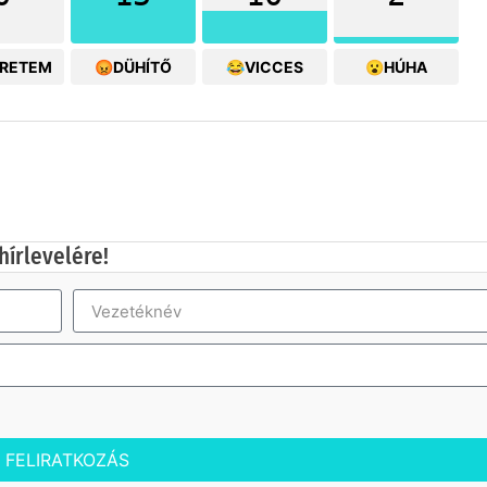
ERETEM
😡DÜHÍTŐ
😂VICCES
😮HÚHA
hírlevelére!
FELIRATKOZÁS