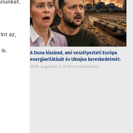
nnünket.
int az,
is.
A Duna kiszárad, ami veszélyezteti Európa
energiaellátását és Ukrajna kereskedelmét.
2026. augusztus 5.
Nincs hozzászólás