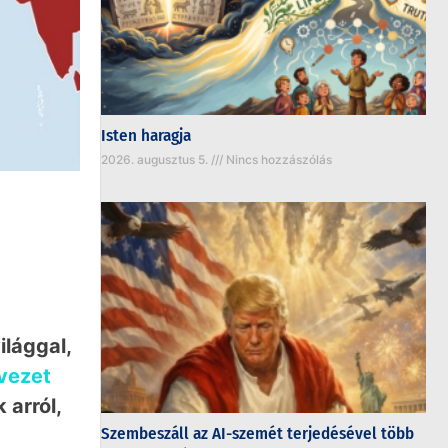
Isten haragja
2026. augusztus 5.
Nincs hozzászólás
ilággal,
vezet
 arról,
Szembeszáll az AI-szemét terjedésével több