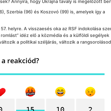
sek? Annyira, hogy Ukrajna tavaly is megelőzött be
86), Szerbia (96) és Koszovó (99) is, amelyek így a
 57. helyre. A visszaesés oka az RSF indokolása szer
mlást” idéz elő a közmédia és a külföldi segélyek
tozik a politikai széljárás, változik a rangsorolásod 
 a reakciód?
0
15
10
2