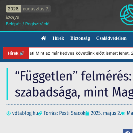
2026.
augusztus 7.
Ibolya
Belépés
/
Regisztráció
Hírek
Biztonság
Családvédelem
ványunkat! Mint az már kedves követőink előtt ismert lehet, 2023
Hírek 🔊
“Független” felmérés
szabadsága, mint Ma
vdtablog.hu
Forrás: Pesti Srácok
2025. május 2.
Ma