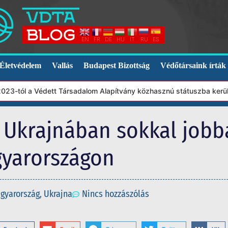
EN
FR
DE
HU
IT
RU
ES
Életvédelem
Vallás
Budapest Bizottság
Védőtársaink írták
-tól a Védett Társadalom Alapítvány közhasznú státuszba került. 
: Ukrajnában sokkal job
gyarországon
gyarország
,
Ukrajna
Nincs hozzászólás