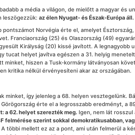
badabb a média a világon, de mielőtt a magyar és un
an leszögezzük:
az élen Nyugat- és Észak-Európa áll.
b pontszámot Norvégia érte el, amelyet Észtország,
vet. Franciaország (25) és Olaszország (49) egyará
yesült Királyság (20) kissé javított. A legnagyobb 
 tucat helyet javítva egészen a 31. helyig menetelt
t minket, hiszen a Tusk-kormány látványosan követ
en kritika nélkül érvényesíteni akar az országában.
k minket, így jelenleg a 68. helyen vesztegelünk. Bá
 Görögország érte el a legrosszabb eredményt, a 89
t: a 62. helyet szerezték meg.
Igen, nem lát rosszul
F felmérése szerint sokkal demokratikusabban, vag
A többi mellett ez az a pont, ami után felmerül a ké