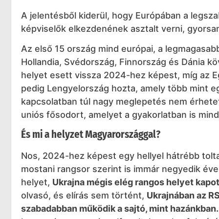
A jelentésből kiderül, hogy Európában a legsza
képviselők elkezdenének asztalt verni, gyors
Az első 15 ország mind európai, a legmagasab
Hollandia, Svédország, Finnország és Dánia kö
helyet esett vissza 2024-hez képest, míg az Eg
pedig Lengyelország hozta, amely több mint egy
kapcsolatban túl nagy meglepetés nem érhetet
uniós fősodort, amelyet a gyakorlatban is mind
És mi a helyzet Magyarországgal?
Nos, 2024-hez képest egy hellyel hátrébb tolta
mostani rangsor szerint is immár negyedik éve
helyet,
Ukrajna mégis elég rangos helyet kapot
olvasó, és elírás sem történt,
Ukrajnában az RS
szabadabban működik a sajtó, mint hazánkban.