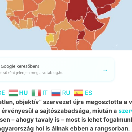
 Google keresőben!
→
gy elsőként jelenjen meg a vdtablog.hu
DE
HU
IT
RU
ES
tlen, objektív” szervezet újra megosztotta a v
 érvényesül a sajtószabadsága, miután a
szer
en – ahogy tavaly is – most is lehet fogalmunk
yarország hol is állnak ebben a rangsorban.